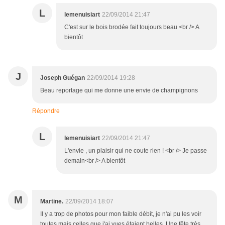
L
lemenuisiart
22/09/2014 21:47
C'est sur le bois brodée fait toujours beau <br /> A
bientôt
J
Joseph Guégan
22/09/2014 19:28
Beau reportage qui me donne une envie de champignons
Répondre
L
lemenuisiart
22/09/2014 21:47
L'envie , un plaisir qui ne coute rien ! <br /> Je passe
demain<br /> A bientôt
M
Martine.
22/09/2014 18:07
Il y a trop de photos pour mon faible débit, je n'ai pu les voir
toutes mais celles que j'ai vues étaient belles. Une fête très