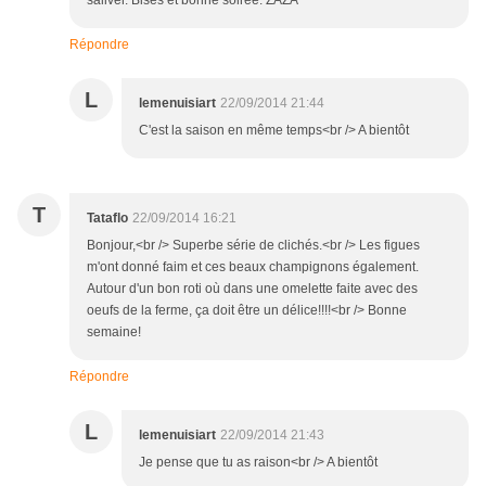
saliver. Bises et bonne soirée. ZAZA
Répondre
L
lemenuisiart
22/09/2014 21:44
C'est la saison en même temps<br /> A bientôt
T
Tataflo
22/09/2014 16:21
Bonjour,<br /> Superbe série de clichés.<br /> Les figues
m'ont donné faim et ces beaux champignons également.
Autour d'un bon roti où dans une omelette faite avec des
oeufs de la ferme, ça doit être un délice!!!!<br /> Bonne
semaine!
Répondre
L
lemenuisiart
22/09/2014 21:43
Je pense que tu as raison<br /> A bientôt