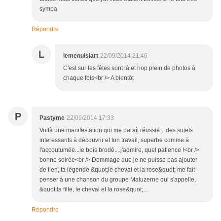
sympa
Répondre
L
lemenuisiart
22/09/2014 21:46
C'est sur les fêtes sont là et hop plein de photos à
chaque fois<br /> A bientôt
P
Pastyme
22/09/2014 17:33
Voilà une manifestation qui me paraît réussie....des sujets
interessants à découvrir et ton travail, superbe comme à
l'accoutumée...le bois brodé....j'admire, quel patience !<br />
bonne soirée<br /> Dommage que je ne puisse pas ajouter
de lien, ta légende &quot;le cheval et la rose&quot; me fait
penser à une chanson du groupe Maluzerne qui s'appelle,
&quot;la fille, le cheval et la rose&quot;...
Répondre