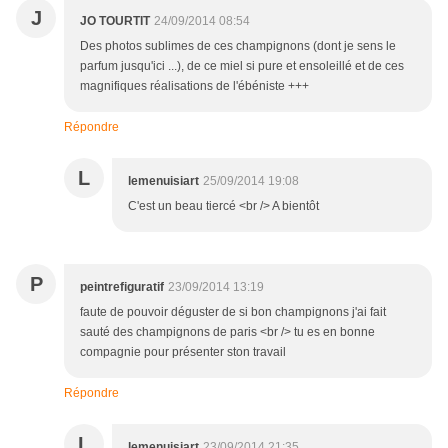
J
JO TOURTIT
24/09/2014 08:54
Des photos sublimes de ces champignons (dont je sens le
parfum jusqu'ici ...), de ce miel si pure et ensoleillé et de ces
magnifiques réalisations de l'ébéniste +++
Répondre
L
lemenuisiart
25/09/2014 19:08
C'est un beau tiercé <br /> A bientôt
P
peintrefiguratif
23/09/2014 13:19
faute de pouvoir déguster de si bon champignons j'ai fait
sauté des champignons de paris <br /> tu es en bonne
compagnie pour présenter ston travail
Répondre
L
lemenuisiart
23/09/2014 21:35