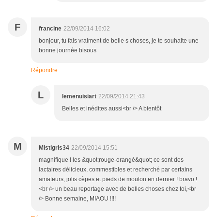
F
francine
22/09/2014 16:02
bonjour, tu fais vraiment de belle s choses, je te souhaite une
bonne journée bisous
Répondre
L
lemenuisiart
22/09/2014 21:43
Belles et inédites aussi<br /> A bientôt
M
Mistigris34
22/09/2014 15:51
magnifique ! les &quot;rouge-orangé&quot; ce sont des
lactaires délicieux, commestibles et recherché par certains
amateurs, jolis cèpes et pieds de mouton en dernier ! bravo !
<br /> un beau reportage avec de belles choses chez toi,<br
/> Bonne semaine, MIAOU !!!!