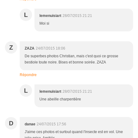
L
lemenuisiart
28/07/2015 21:21
Moi si
Z
ZAZA
24/07/2015 18:06
De superbes photos Christian, mais c'est quoi ce grosse
bestiole toute noire. Bises et bonne soirée. ZAZA
Répondre
L
lemenuisiart
28/07/2015 21:21
Une abeille charpentière
D
danae
24/07/2015 17:56
J'aime ces photos et surtout quand l'insecte est en vol. Une