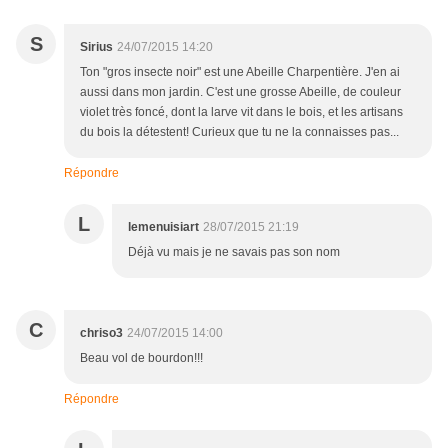
S
Sirius
24/07/2015 14:20
Ton "gros insecte noir" est une Abeille Charpentière. J'en ai
aussi dans mon jardin. C'est une grosse Abeille, de couleur
violet très foncé, dont la larve vit dans le bois, et les artisans
du bois la détestent! Curieux que tu ne la connaisses pas...
Répondre
L
lemenuisiart
28/07/2015 21:19
Déjà vu mais je ne savais pas son nom
C
chriso3
24/07/2015 14:00
Beau vol de bourdon!!!
Répondre