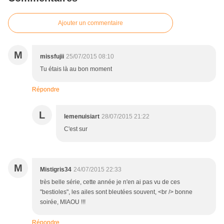
Ajouter un commentaire
M
missfujii
25/07/2015 08:10
Tu étais là au bon moment
Répondre
L
lemenuisiart
28/07/2015 21:22
C'est sur
M
Mistigris34
24/07/2015 22:33
très belle série, cette année je n'en ai pas vu de ces
"bestioles", les ailes sont bleutées souvent, <br /> bonne
soirée, MIAOU !!!
Répondre