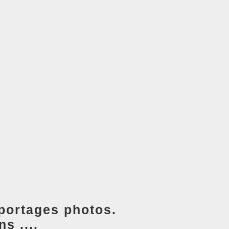
portages photos.
s ....