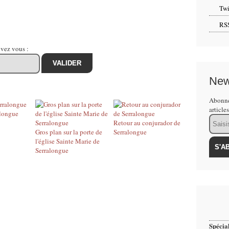
Twi
RS
ivez vous :
New
Abonne
article
alongue
Email
Retour au conjurador de
Gros plan sur la porte de
Serralongue
l'église Sainte Marie de
Serralongue
Spécial