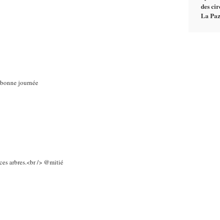
des cir
La Paz
> bonne journée
 ces arbres.<br /> @mitié