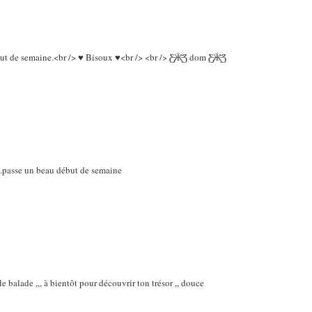
de semaine.<br /> ♥ Bisoux ♥<br /> <br /> Ƹ̵̡Ӝ̵̨̄Ʒ dom Ƹ̵̡Ӝ̵̨̄Ʒ
...passe un beau début de semaine
le balade ,,, à bientôt pour découvrir ton trésor ,, douce