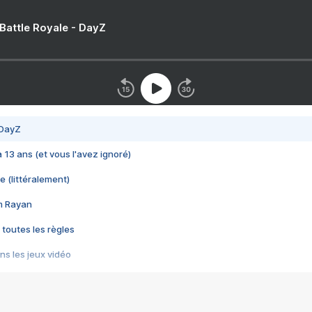
 Battle Royale - DayZ
 DayZ
 a 13 ans (et vous l'avez ignoré)
e (littéralement)
im Rayan
 toutes les règles
s les jeux vidéo
us choquant de Rockstar ? - Le scandale BULLY
e plus moche de Steam