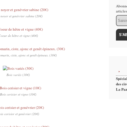
Abonne
article
 noyer et genévrier sabine (20€)
Email
oeur de hêtre et vigne (40€)
omarin, ciste, ajonc et genêt épineux. (30€)
Bois variés (30€)
Spécial
des cir
La Paz
Bois cerisier et vigne (10€)
is cerisier et genévrier (20€)