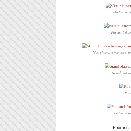
Mini-plateau 
Plateau à from
Mini plateau à fromages, bo
Grand plateau
Rond
Plateau à fr
Pour ici 3