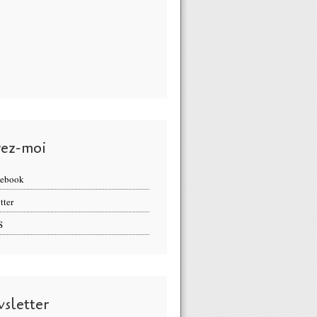
vez-moi
cebook
tter
S
sletter