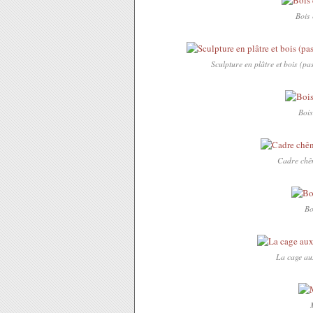
Bois 
Sculpture en plâtre et bois (p
Bois
Cadre chên
Bo
La cage aux