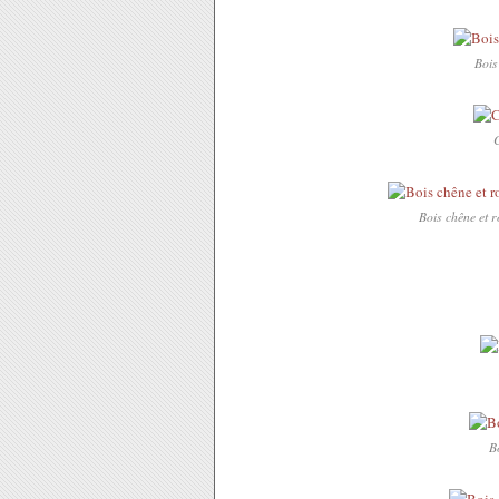
Bois
C
Bois chêne et r
Bo