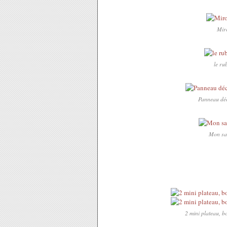
Miro
le ru
Panneau déco
Mon sal
2 mini plateau, b