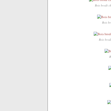
Bois brodé ch
Bois br
Bois brodé
B