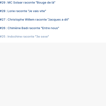
#29 : MC Solaar raconte "Bouge de là"
28 : Lorie raconte "Je vais vite"
#27 : Christophe Willem raconte "Jacques a dit"
#26 : Chimène Badi raconte "Entre nous"
#25 : Indochine raconte "3e sexe"
#24 : Zaho raconte "C'est chelou"
#23 : Patrick Bruel raconte "Au café des délices"
#22 : Kyo raconte "Le chemin"
#21 : Nolwenn Leroy raconte "Cassé"
#20 : Patrick Hernandez raconte "Born to be alive"
#19 : Lorie raconte "Près de moi"
#18 : Michael Jones raconte "A nos actes manqués" (avec Jean-Jacque
#17 : Khaled raconte "Aïcha"