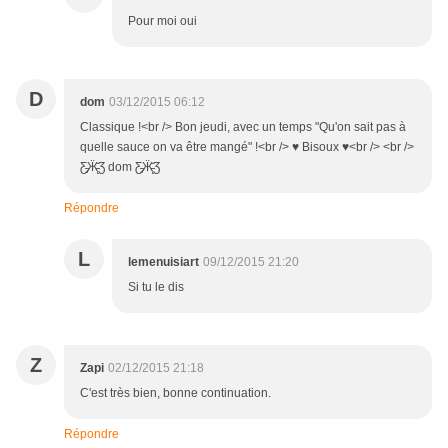
Pour moi oui
D
dom
03/12/2015 06:12
Classique !<br /> Bon jeudi, avec un temps "Qu'on sait pas à
quelle sauce on va être mangé" !<br /> ♥ Bisoux ♥<br /> <br />
Ƹ̵̡Ӝ̵̨̄Ʒ dom Ƹ̵̡Ӝ̵̨̄Ʒ
Répondre
L
lemenuisiart
09/12/2015 21:20
Si tu le dis
Z
Zapi
02/12/2015 21:18
C'est très bien, bonne continuation.
Répondre