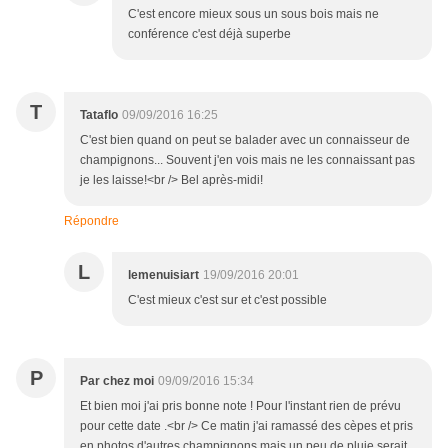
C'est encore mieux sous un sous bois mais ne
conférence c'est déjà superbe
T
Tataflo
09/09/2016 16:25
C'est bien quand on peut se balader avec un connaisseur de
champignons... Souvent j'en vois mais ne les connaissant pas
je les laisse!<br /> Bel après-midi!
Répondre
L
lemenuisiart
19/09/2016 20:01
C'est mieux c'est sur et c'est possible
P
Par chez moi
09/09/2016 15:34
Et bien moi j'ai pris bonne note ! Pour l'instant rien de prévu
pour cette date .<br /> Ce matin j'ai ramassé des cèpes et pris
en photos d'autres champignons mais un peu de pluie serait