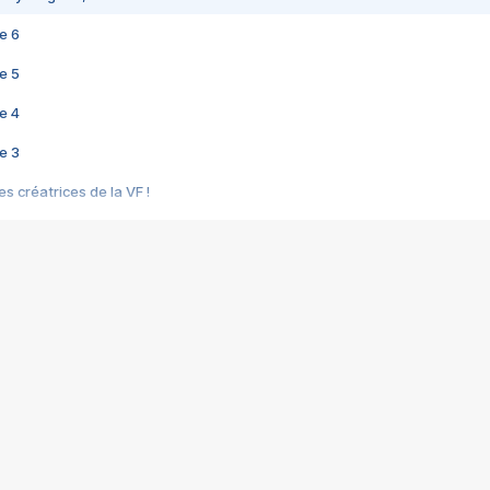
e 6
e 5
e 4
e 3
s créatrices de la VF !
e 2
e 1
e Mektoub My Love arrive enfin ! Rencontre avec Shaïn Boumedine et Sal
i : après Toni en famille
elle réalise le bouleversant Dites lui que je l'aime
ais ! Rencontre autour de Vie privée de Rebecca Zlotowski
 de Marguerite, Grave... Rencontre avec Ella Rumpf