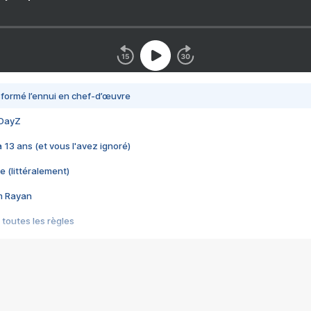
nsformé l’ennui en chef-d’œuvre
 DayZ
 a 13 ans (et vous l'avez ignoré)
e (littéralement)
im Rayan
 toutes les règles
s les jeux vidéo
us choquant de Rockstar ? - Le scandale BULLY
e plus moche de Steam