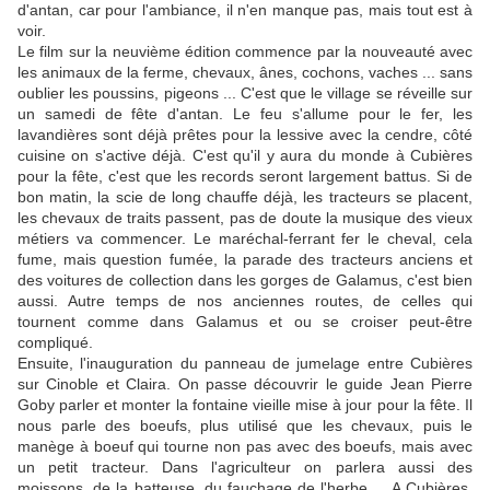
d'antan, car pour l'ambiance, il n'en manque pas, mais tout est à
voir.
Le film sur la neuvième édition commence par la nouveauté avec
les animaux de la ferme, chevaux, ânes, cochons, vaches ... sans
oublier les poussins, pigeons ... C'est que le village se réveille sur
un samedi de fête d'antan. Le feu s'allume pour le fer, les
lavandières sont déjà prêtes pour la lessive avec la cendre, côté
cuisine on s'active déjà. C'est qu'il y aura du monde à Cubières
pour la fête, c'est que les records seront largement battus. Si de
bon matin, la scie de long chauffe déjà, les tracteurs se placent,
les chevaux de traits passent, pas de doute la musique des vieux
métiers va commencer. Le maréchal-ferrant fer le cheval, cela
fume, mais question fumée, la parade des tracteurs anciens et
des voitures de collection dans les gorges de Galamus, c'est bien
aussi. Autre temps de nos anciennes routes, de celles qui
tournent comme dans Galamus et ou se croiser peut-être
compliqué.
Ensuite, l'inauguration du panneau de jumelage entre Cubières
sur Cinoble et Claira. On passe découvrir le guide Jean Pierre
Goby parler et monter la fontaine vieille mise à jour pour la fête. Il
nous parle des boeufs, plus utilisé que les chevaux, puis le
manège à boeuf qui tourne non pas avec des boeufs, mais avec
un petit tracteur. Dans l'agriculteur on parlera aussi des
moissons, de la batteuse, du fauchage de l'herbe ... A Cubières,