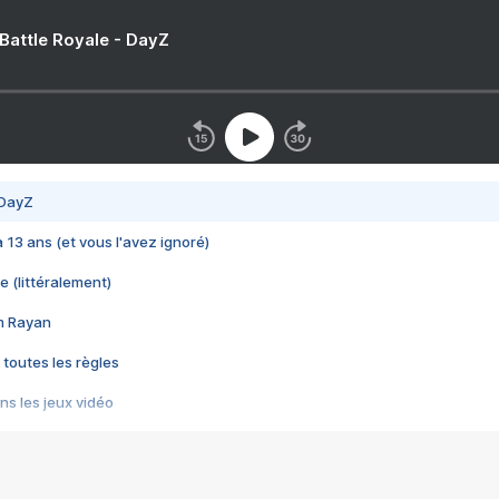
 Battle Royale - DayZ
 DayZ
 a 13 ans (et vous l'avez ignoré)
e (littéralement)
im Rayan
 toutes les règles
s les jeux vidéo
us choquant de Rockstar ? - Le scandale BULLY
e plus moche de Steam