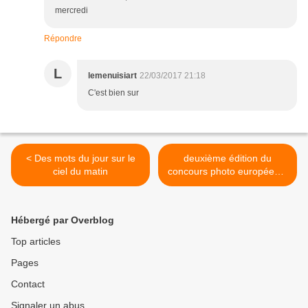
mercredi
Répondre
L
lemenuisiart
22/03/2017 21:18
C'est bien sur
< Des mots du jour sur le
deuxième édition du
ciel du matin
concours photo européen «
Our World is Beautiful » >
Hébergé par Overblog
Top articles
Pages
Contact
Signaler un abus