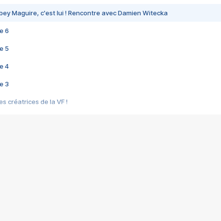
bey Maguire, c'est lui ! Rencontre avec Damien Witecka
e 6
e 5
e 4
e 3
s créatrices de la VF !
e 2
e 1
e Mektoub My Love arrive enfin ! Rencontre avec Shaïn Boumedine et Sal
i : après Toni en famille
elle réalise le bouleversant Dites lui que je l'aime
ais ! Rencontre autour de Vie privée de Rebecca Zlotowski