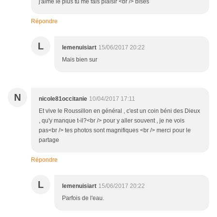
j'aime le plus tu me fais plaisir <br /> bises
Répondre
L
lemenuisiart
15/06/2017 20:22
Mais bien sur
N
nicole81occitanie
10/04/2017 17:11
Et vive le Roussillon en général , c'est un coin béni des Dieux
, qu'y manque t-il?<br /> pour y aller souvent , je ne vois
pas<br /> tes photos sont magnifiques <br /> merci pour le
partage
Répondre
L
lemenuisiart
15/06/2017 20:22
Parfois de l'eau.