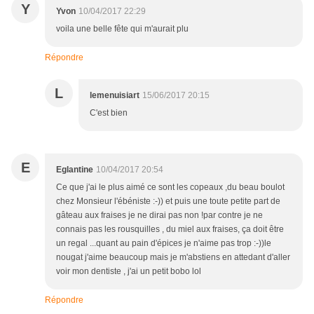
Y
Yvon
10/04/2017 22:29
voila une belle fête qui m'aurait plu
Répondre
L
lemenuisiart
15/06/2017 20:15
C'est bien
E
Eglantine
10/04/2017 20:54
Ce que j'ai le plus aimé ce sont les copeaux ,du beau boulot
chez Monsieur l'ébéniste :-)) et puis une toute petite part de
gâteau aux fraises je ne dirai pas non !par contre je ne
connais pas les rousquilles , du miel aux fraises, ça doit être
un regal ...quant au pain d'épices je n'aime pas trop :-))le
nougat j'aime beaucoup mais je m'abstiens en attedant d'aller
voir mon dentiste , j'ai un petit bobo lol
Répondre