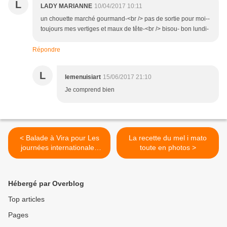
L
LADY MARIANNE
10/04/2017 10:11
un chouette marché gourmand-<br /> pas de sortie pour moi--
toujours mes vertiges et maux de tête-<br /> bisou- bon lundi-
Répondre
L
lemenuisiart
15/06/2017 21:10
Je comprend bien
< Balade à Vira pour Les
La recette du mel i mato
journées internationales
toute en photos >
des forêts en 66 photos
Hébergé par Overblog
Top articles
Pages