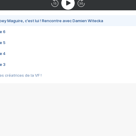
bey Maguire, c'est lui ! Rencontre avec Damien Witecka
e 6
e 5
e 4
e 3
s créatrices de la VF !
e 2
e 1
e Mektoub My Love arrive enfin ! Rencontre avec Shaïn Boumedine et Sal
i : après Toni en famille
elle réalise le bouleversant Dites lui que je l'aime