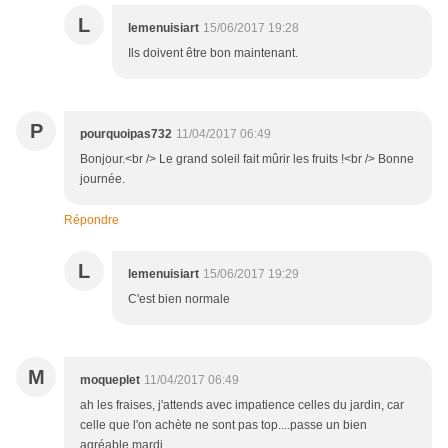
L
lemenuisiart
15/06/2017 19:28
Ils doivent être bon maintenant.
P
pourquoipas732
11/04/2017 06:49
Bonjour.<br /> Le grand soleil fait mûrir les fruits !<br /> Bonne
journée.
Répondre
L
lemenuisiart
15/06/2017 19:29
C'est bien normale
M
moqueplet
11/04/2017 06:49
ah les fraises, j'attends avec impatience celles du jardin, car
celle que l'on achète ne sont pas top....passe un bien
agréable mardi