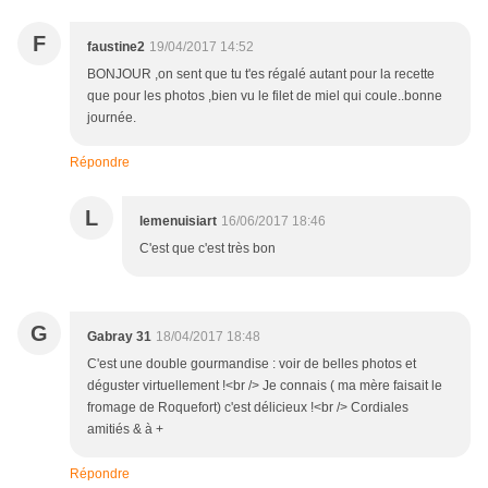
F
faustine2
19/04/2017 14:52
BONJOUR ,on sent que tu t'es régalé autant pour la recette
que pour les photos ,bien vu le filet de miel qui coule..bonne
journée.
Répondre
L
lemenuisiart
16/06/2017 18:46
C'est que c'est très bon
G
Gabray 31
18/04/2017 18:48
C'est une double gourmandise : voir de belles photos et
déguster virtuellement !<br /> Je connais ( ma mère faisait le
fromage de Roquefort) c'est délicieux !<br /> Cordiales
amitiés & à +
Répondre