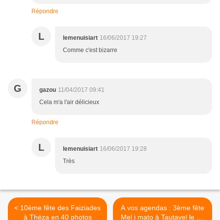
Répondre
L
lemenuisiart
16/06/2017 19:27
Comme c'est bizarre
G
gazou
11/04/2017 09:41
Cela m'a l'air délicieux
Répondre
L
lemenuisiart
16/06/2017 19:28
Très
< 10ème fête des Faiziades
A vos agendas : 3ème fête
à Théza en 40 photos
Mel i mato à Tautavel le 16