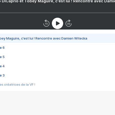
 DiCaprio et Tobey Maguire, c'est lui ! Rencontre avec Dam
bey Maguire, c'est lui ! Rencontre avec Damien Witecka
e 6
e 5
e 4
e 3
s créatrices de la VF !
e 2
e 1
e Mektoub My Love arrive enfin ! Rencontre avec Shaïn Boumedine et Sal