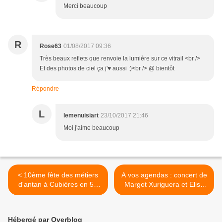
Merci beaucoup
R
Rose63
01/08/2017 09:36
Très beaux reflets que renvoie la lumière sur ce vitrail <br />
Et des photos de ciel ça j'♥ aussi :)<br /> @ bientôt
Répondre
L
lemenuisiart
23/10/2017 21:46
Moi j'aime beaucoup
< 10ème fête des métiers
A vos agendas : concert de
d'antan à Cubières en 50
Margot Xuriguera et Elise
photos
Mouchoux à Latour de
France le 2 août 2017 >
Hébergé par Overblog