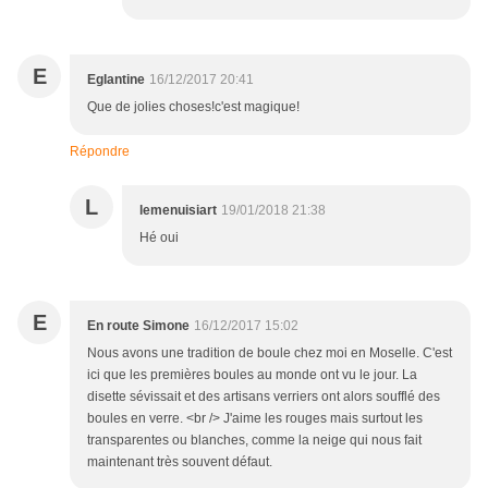
E
Eglantine
16/12/2017 20:41
Que de jolies choses!c'est magique!
Répondre
L
lemenuisiart
19/01/2018 21:38
Hé oui
E
En route Simone
16/12/2017 15:02
Nous avons une tradition de boule chez moi en Moselle. C'est
ici que les premières boules au monde ont vu le jour. La
disette sévissait et des artisans verriers ont alors soufflé des
boules en verre. <br /> J'aime les rouges mais surtout les
transparentes ou blanches, comme la neige qui nous fait
maintenant très souvent défaut.