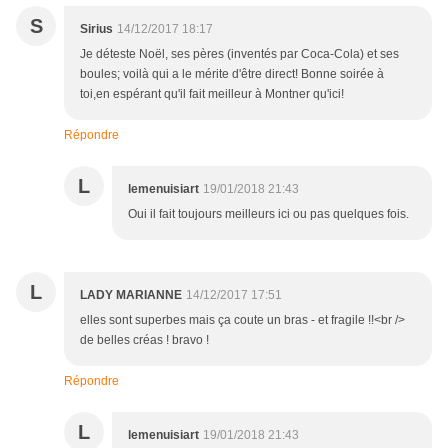
S
Sirius
14/12/2017 18:17
Je déteste Noël, ses pères (inventés par Coca-Cola) et ses
boules; voilà qui a le mérite d'être direct! Bonne soirée à
toi,en espérant qu'il fait meilleur à Montner qu'ici!
Répondre
L
lemenuisiart
19/01/2018 21:43
Oui il fait toujours meilleurs ici ou pas quelques fois.
L
LADY MARIANNE
14/12/2017 17:51
elles sont superbes mais ça coute un bras - et fragile !!<br />
de belles créas ! bravo !
Répondre
L
lemenuisiart
19/01/2018 21:43