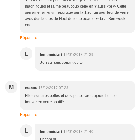
Je suis d'accord pour moi le rouge c'est Noël elles sont
magnifiques et j'aime beaucoup celle en ♥ aussi<br /> Cette
semaine j'ai vu un reportage sur la 1 sur un souffleur de verre
avec des boules de Noël de toute beauté ♥<br /> Bon week
end
Répondre
L
lemenuisiart
19/01/2018 21:39
J'en sur suis venant de toi
M
manou
15/12/2017 07:23
Elles sont très belles et c'est plutôt rare aujourd'hui d'en
trouver en verre soufflé
Répondre
L
lemenuisiart
19/01/2018 21:40
Encore si.