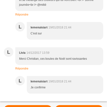
et se mélange des couleurs qui lui vont bien.<br /> Bonne
journée<br /> @mitié
Répondre
L
lemenuisiart
19/01/2018 21:44
C'est sur
L
Livia
14/12/2017 13:59
Merci Christian, ces boules de Noël sont ravissantes
Répondre
L
lemenuisiart
19/01/2018 21:44
Je confirme