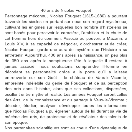
40 ans de Nicolas Fouquet
Personnage méconnu, Nicolas Fouquet (1615-1680) a pourtant
traversé les siècles en portant sur nous son regard mystérieux,
cultivant les énigmes sur lesquelles bon nombre d’historiens se
sont basés pour percevoir le caractère, l’ambition et la chute de
cet homme hors du commun. Associé au pouvoir, à Mazarin, à
Louis XIV, à sa capacité de négocier, d’orchestrer et de créer,
Nicolas Fouquet garde une aura de mystère que l’Histoire a su
entretenir. Aujourd’hui, 400 ans après sa naissance, un peu plus
de 350 ans après la somptueuse fête à laquelle il restera à
jamais associé, nous souhaitons comprendre l’Homme en
décodant sa personnalité grâce à la porte qu’il a laissée
entrouverte sur son Goût : le château de Vaux-le-Vicomte,
empreinte indélébile du génie de Fouquet et de sa perception
des arts dans l’histoire, alors que ses collections, dispersées,
oscillent entre mythe et réalité. Les années Fouquet seront celles
des Arts, de la connaissance et du partage à Vaux-le-Vicomte ;
décoder, étudier, analyser, développer toutes les informations
que Nicolas Fouquet a pu égrener autour de lui durant sa vie de
mécène des arts, de protecteur et de révélateur des talents de
son époque.
Nos partenaires scientifiques sont au coeur d’une dynamique de