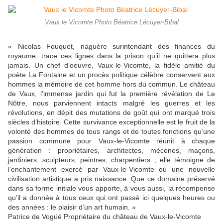
Vaux le Vicomte Photo Béatrice Lécuyer-Bibal
« Nicolas Fouquet, naguère surintendant des finances du
royaume, trace ces lignes dans la prison qu’il ne quittera plus
jamais. Un chef d’oeuvre, Vaux-le-Vicomte, la fidèle amitié du
poète La Fontaine et un procès politique célèbre conservent aux
hommes la mémoire de cet homme hors du commun. Le château
de Vaux, l’immense jardin qui fut la première révélation de Le
Nôtre, nous parviennent intacts malgré les guerres et les
révolutions, en dépit des mutations de goût qui ont marqué trois
siècles d’histoire. Cette survivance exceptionnelle est le fruit de la
volonté des hommes de tous rangs et de toutes fonctions qu’une
passion commune pour Vaux-le-Vicomte réunit à chaque
génération : propriétaires, architectes, mécènes, maçons,
jardiniers, sculpteurs, peintres, charpentiers ; elle témoigne de
l’enchantement exercé par Vaux-le-Vicomte où une nouvelle
civilisation artistique a pris naissance. Que ce domaine préservé
dans sa forme initiale vous apporte, à vous aussi, la récompense
qu’il a donnée à tous ceux qui ont passé ici quelques heures ou
des années : le plaisir d’un art humain. »
Patrice de Vogüé Propriétaire du château de Vaux-le-Vicomte