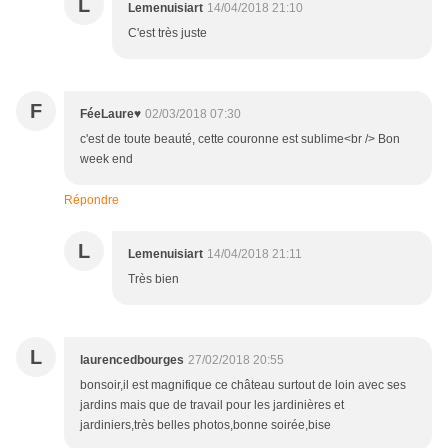
L
Lemenuisiart
14/04/2018 21:10
C'est très juste
F
FéeLaure♥
02/03/2018 07:30
c'est de toute beauté, cette couronne est sublime<br /> Bon
week end
Répondre
L
Lemenuisiart
14/04/2018 21:11
Très bien
L
laurencedbourges
27/02/2018 20:55
bonsoir,il est magnifique ce château surtout de loin avec ses
jardins mais que de travail pour les jardinières et
jardiniers,très belles photos,bonne soirée,bise