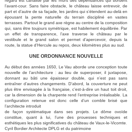
regard est canalisé par les murs des dépendances qui bordent
l’avant-cour. Sans faire obstacle, le château laisse entrevoir, de
part et d’autre de sa façade, les jardins qui s’étendent au-delà en
épousant la pente naturelle du terrain discipliné en vastes
terrasses. Partout le grand axe règne au centre de la composition
qui, sans être toujours symétrique, est habilement équilibrée. Par
un effet de transparence, l’axe traverse le château par le
vestibule et le grand salon et permet d’apercevoir, depuis la
route, la statue d’Hercule au repos, deux kilomètres plus au sud.
UNE ORDONNANCE NOUVELLE
Au début des années 1650, Le Vau aborde une conception toute
nouvelle de l’architecture : au lieu de superposer, il juxtapose,
donnant au bâti une épaisseur double, qui n’est pas sans
entraîner d’autres changements. D’abord, la couverture ne peut
plus être envisagée à la française, c’est-à-dire un haut toit droit,
car la dimension de la charpente rend l’entreprise irréalisable. La
configuration retenue est donc celle d’un comble brisé que
l’architecte introduit
de façon systématique dans ses projets. Le dôme ovoïde
constitue, quant à lui, l’une des prouesses techniques et
esthétiques les plus significatives du château de Vaux-le-Vicomte.
Cyril Bordier Architecte DPLG et du patrimoine