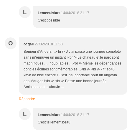
L
Lemenuisiart
14/04/2018 21:17
C'est possible
O
ocgall
27/02/2018 11:58
Bonjour d’Angers …<br /> J’y ai passé une journée complète
sans m’ennuyer un instant !<br /> Le château et le parc sont
magnifiques … inoubliables …<br /> Même les dépendances
dont les écuries sont mémorables ...<br /> <br /> -7° et 40
km/h de bise encore ! C’est insupportable pour un angevin
des Mauges !<br /> <br /> Passe une bonne journée ...
Amicalement ... ¢ℓαυ∂є …
Répondre
L
Lemenuisiart
14/04/2018 21:17
C'est tellement beau