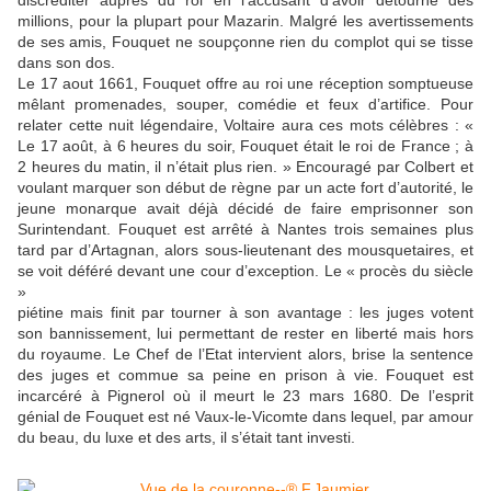
discréditer auprès du roi en l’accusant d’avoir détourné des
millions, pour la plupart pour Mazarin. Malgré les avertissements
de ses amis, Fouquet ne soupçonne rien du complot qui se tisse
dans son dos.
Le 17 aout 1661, Fouquet offre au roi une réception somptueuse
mêlant promenades, souper, comédie et feux d’artifice. Pour
relater cette nuit légendaire, Voltaire aura ces mots célèbres : «
Le 17 août, à 6 heures du soir, Fouquet était le roi de France ; à
2 heures du matin, il n’était plus rien. » Encouragé par Colbert et
voulant marquer son début de règne par un acte fort d’autorité, le
jeune monarque avait déjà décidé de faire emprisonner son
Surintendant. Fouquet est arrêté à Nantes trois semaines plus
tard par d’Artagnan, alors sous-lieutenant des mousquetaires, et
se voit déféré devant une cour d’exception. Le « procès du siècle
»
piétine mais finit par tourner à son avantage : les juges votent
son bannissement, lui permettant de rester en liberté mais hors
du royaume. Le Chef de l’Etat intervient alors, brise la sentence
des juges et commue sa peine en prison à vie. Fouquet est
incarcéré à Pignerol où il meurt le 23 mars 1680. De l’esprit
génial de Fouquet est né Vaux-le-Vicomte dans lequel, par amour
du beau, du luxe et des arts, il s’était tant investi.