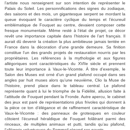
l’artiste nous renseignent sur son intention de représenter le
Palais du Soleil. Les personnifications des signes du zodiaque,
des saisons et des mois, un gigantesque serpent se mordant la
queue évoquant le caractère cyclique du temps et l’écureuil
emblématique de Fouquet au centre, devaient composer cette
fresque monumentale. Même resté à l’état de projet, ce décor
revêt une importance capitale dans l’histoire de l’art français. Il
aurait dû devenir la création la plus ambitieuse jamais tentée en
France dans la décoration d’une grande demeure. Sa finition
constitue l’un des grands projets de restauration nourris par les
propriétaires. Les références à la mythologie et aux figures
allégoriques sont caractéristiques du XVIIe siècle et prennent
toute leur importance à Vaux-le-Vicomte. À titre d’exemple, le
Salon des Muses est orné d’un grand plafond occupé dans ses
angles par huit muses alors qu’une neuvième, Clio la Muse de
l’histoire, prend place dans le tableau central. Le plafond
représente quant à lui le triomphe de la Fidélité, allusion faite à
l’attitude de Fouquet pendant la Fronde. Autre apercu, le cabinet
des jeux est paré de représentations plus frivoles qui donnent à
la pièce ce ton d’élégance et de raffinement caractéristique de
Vaux-le-Vicomte : des panneaux de grotesques en couleur
côtoient l’écureuil héraldique de Fouquet folâtrant parmi des
rinceaux, de multiples animaux et putti, tandis qu’au plafond,
l’allégorie voluptueuse du Sommeil répand ses pavots.