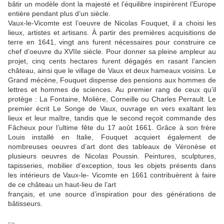
bâtir un modèle dont la majesté et l’équilibre inspirèrent l’Europe
entière pendant plus d’un siècle.
Vaux-le-Vicomte est l’oeuvre de Nicolas Fouquet, il a choisi les
lieux, artistes et artisans. À partir des premières acquisitions de
terre en 1641, vingt ans furent nécessaires pour construire ce
chef d’oeuvre du XVIIe siècle. Pour donner sa pleine ampleur au
projet, cinq cents hectares furent dégagés en rasant l’ancien
château, ainsi que le village de Vaux et deux hameaux voisins. Le
Grand mécène, Fouquet dispense des pensions aux hommes de
lettres et hommes de sciences. Au premier rang de ceux qu’il
protège : La Fontaine, Molière, Corneille ou Charles Perrault. Le
premier écrit Le Songe de Vaux, ouvrage en vers exaltant les
lieux et leur maître, tandis que le second reçoit commande des
Fâcheux pour l’ultime fête du 17 août 1661. Grâce à son frère
Louis installé en Italie, Fouquet acquiert également de
nombreuses oeuvres d’art dont des tableaux de Véronèse et
plusieurs oeuvres de Nicolas Poussin. Peintures, sculptures,
tapisseries, mobilier d’exception, tous les objets présents dans
les intérieurs de Vaux-le- Vicomte en 1661 contribuèrent à faire
de ce château un haut-lieu de l’art
français, et une source d’inspiration pour des générations de
bâtisseurs.