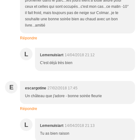
promener dans le parc...les jours filent à toute allure pour
ceux et celles qui sont occupés...c'est mon cas...ce matin -10°
il fait froid, mais toujours pas de neige sur Colmar...je te
souhaite une bonne soirée bien au chaud avec un bon
livre...amitié
Répondre
L
Lemenuisiart
14/04/2018 21:12
C'est déjà très bien
E
escargotine
27/02/2018 17:45
Un château que j'adore - bonne soirée fleurie
Répondre
L
Lemenuisiart
14/04/2018 21:13
Tu as bien raison