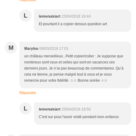
L
lemenuisiart
25/04/2018 18:44
Et pourtant il a copier dessus question art
M
Marylou
08/03/2018 17:01
un château merveilleux...Petit copier/coller : Je suppose que
nombreux sont ceux et celles qui sont en vacances ces
derniers jours. Je n’ai pas beaucoup de commentaires. Qu’à
cela ne tienne, je pense malgré tout à vous et je vous
remercie pour votre fidélité. ☆☆ Bonne soirée ☆☆
Répondre
L
lemenuisiart
25/04/2018 18:50
C'est sur pour l'avoir visité pendant mon enfance.