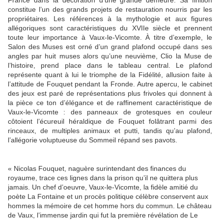
constitue l’un des grands projets de restauration nourris par les
propriétaires. Les références à la mythologie et aux figures
allégoriques sont caractéristiques du XVIIe siècle et prennent
toute leur importance à Vaux-le-Vicomte. À titre d’exemple, le
Salon des Muses est orné d’un grand plafond occupé dans ses
angles par huit muses alors qu’une neuvième, Clio la Muse de
l’histoire, prend place dans le tableau central. Le plafond
représente quant à lui le triomphe de la Fidélité, allusion faite à
l’attitude de Fouquet pendant la Fronde. Autre apercu, le cabinet
des jeux est paré de représentations plus frivoles qui donnent à
la pièce ce ton d’élégance et de raffinement caractéristique de
Vaux-le-Vicomte : des panneaux de grotesques en couleur
côtoient l’écureuil héraldique de Fouquet folâtrant parmi des
rinceaux, de multiples animaux et putti, tandis qu’au plafond,
l’allégorie voluptueuse du Sommeil répand ses pavots.
« Nicolas Fouquet, naguère surintendant des finances du
royaume, trace ces lignes dans la prison qu’il ne quittera plus
jamais. Un chef d’oeuvre, Vaux-le-Vicomte, la fidèle amitié du
poète La Fontaine et un procès politique célèbre conservent aux
hommes la mémoire de cet homme hors du commun. Le château
de Vaux, l’immense jardin qui fut la première révélation de Le