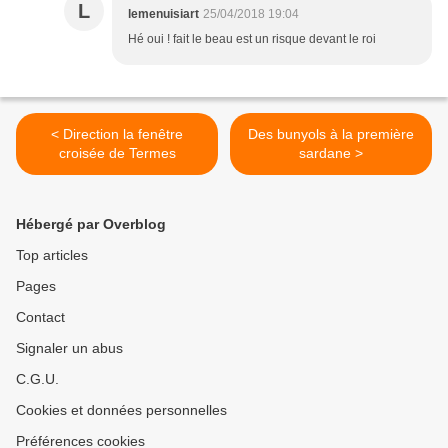
L
lemenuisiart
25/04/2018 19:04
Hé oui ! fait le beau est un risque devant le roi
< Direction la fenêtre
Des bunyols à la première
croisée de Termes
sardane >
Hébergé par Overblog
Top articles
Pages
Contact
Signaler un abus
C.G.U.
Cookies et données personnelles
Préférences cookies