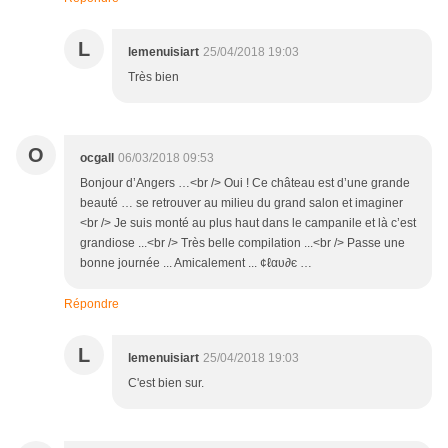
L
lemenuisiart
25/04/2018 19:03
Très bien
O
ocgall
06/03/2018 09:53
Bonjour d’Angers …<br /> Oui ! Ce château est d’une grande
beauté … se retrouver au milieu du grand salon et imaginer
<br /> Je suis monté au plus haut dans le campanile et là c’est
grandiose ...<br /> Très belle compilation ...<br /> Passe une
bonne journée ... Amicalement ... ¢ℓαυ∂є …
Répondre
L
lemenuisiart
25/04/2018 19:03
C'est bien sur.