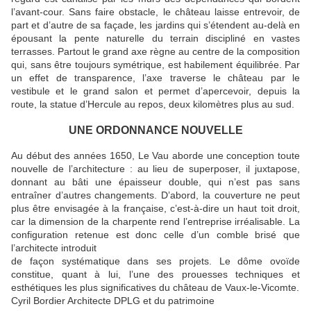
l’avant-cour. Sans faire obstacle, le château laisse entrevoir, de
part et d’autre de sa façade, les jardins qui s’étendent au-delà en
épousant la pente naturelle du terrain discipliné en vastes
terrasses. Partout le grand axe règne au centre de la composition
qui, sans être toujours symétrique, est habilement équilibrée. Par
un effet de transparence, l’axe traverse le château par le
vestibule et le grand salon et permet d’apercevoir, depuis la
route, la statue d’Hercule au repos, deux kilomètres plus au sud.
UNE ORDONNANCE NOUVELLE
Au début des années 1650, Le Vau aborde une conception toute
nouvelle de l’architecture : au lieu de superposer, il juxtapose,
donnant au bâti une épaisseur double, qui n’est pas sans
entraîner d’autres changements. D’abord, la couverture ne peut
plus être envisagée à la française, c’est-à-dire un haut toit droit,
car la dimension de la charpente rend l’entreprise irréalisable. La
configuration retenue est donc celle d’un comble brisé que
l’architecte introduit
de façon systématique dans ses projets. Le dôme ovoïde
constitue, quant à lui, l’une des prouesses techniques et
esthétiques les plus significatives du château de Vaux-le-Vicomte.
Cyril Bordier Architecte DPLG et du patrimoine