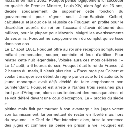
Mazarin en mars 1661, Fouquet pense logiquement lui succéder
en qualité de Premier Ministre, Louis XIV, alors âgé de 23 ans,
décide soudainement de supprimer cette fonction du
gouvernement pour régner seul. Jean-Baptiste Colbert,
calculateur et jaloux de la réussite de Fouquet, en profite pour le
discréditer auprès du roi en l’accusant d’avoir détourné des
millions, pour la plupart pour Mazarin. Malgré les avertissements
de ses amis, Fouquet ne soupçonne rien du complot qui se tisse
dans son dos.
Le 17 aout 1661, Fouquet offre au roi une réception somptueuse
mêlant promenades, souper, comédie et feux d’artifice. Pour
relater cette nuit légendaire, Voltaire aura ces mots célèbres : «
Le 17 août, à 6 heures du soir, Fouquet était le roi de France ; à
2 heures du matin, il n’était plus rien. » Encouragé par Colbert et
voulant marquer son début de règne par un acte fort d’autorité, le
jeune monarque avait déjà décidé de faire emprisonner son
Surintendant. Fouquet est arrêté à Nantes trois semaines plus
tard par d’Artagnan, alors sous-lieutenant des mousquetaires, et
se voit déféré devant une cour d’exception. Le « procès du siècle
»
piétine mais finit par tourner à son avantage : les juges votent
son bannissement, lui permettant de rester en liberté mais hors
du royaume. Le Chef de l’Etat intervient alors, brise la sentence
des juges et commue sa peine en prison à vie. Fouquet est