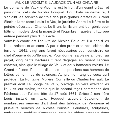
VAUX-LE-VICOMTE, L’AUDACE D’UN VISIONNAIRE
Le domaine de Vaux-le-Vicomte est le fruit d’un esprit créatif et
passionné, celui de Nicolas Fouquet. Pour bâtir sa demeure, il
s’adjoint les services de trois des plus grands artistes du Grand
Siècle : l’architecte Louis Le Vau, le jardinier André Le Nôtre et le
peintre-décorateur Charles Le Brun. Ici, ils unirent leur génie pour
bâtir un modèle dont la majesté et l’équilibre inspirèrent l’Europe
entière pendant plus d’un siècle.
Vaux-le-Vicomte est l’oeuvre de Nicolas Fouquet, il a choisi les
lieux, artistes et artisans. À partir des premières acquisitions de
terre en 1641, vingt ans furent nécessaires pour construire ce
chef d’oeuvre du XVIIe siècle. Pour donner sa pleine ampleur au
projet, cinq cents hectares furent dégagés en rasant l’ancien
château, ainsi que le village de Vaux et deux hameaux voisins. Le
Grand mécène, Fouquet dispense des pensions aux hommes de
lettres et hommes de sciences. Au premier rang de ceux qu’il
protège : La Fontaine, Molière, Corneille ou Charles Perrault. Le
premier écrit Le Songe de Vaux, ouvrage en vers exaltant les
lieux et leur maître, tandis que le second reçoit commande des
Fâcheux pour l’ultime fête du 17 août 1661. Grâce à son frère
Louis installé en Italie, Fouquet acquiert également de
nombreuses oeuvres d’art dont des tableaux de Véronèse et
plusieurs oeuvres de Nicolas Poussin. Peintures, sculptures,
tapisseries, mobilier d’exception, tous les objets présents dans