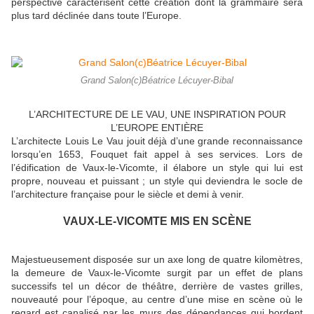
perspective caractérisent cette création dont la grammaire sera
plus tard déclinée dans toute l’Europe.
Grand Salon(c)Béatrice Lécuyer-Bibal
L’ARCHITECTURE DE LE VAU, UNE INSPIRATION POUR
L’EUROPE ENTIÈRE
L’architecte Louis Le Vau jouit déjà d’une grande reconnaissance
lorsqu’en 1653, Fouquet fait appel à ses services. Lors de
l’édification de Vaux-le-Vicomte, il élabore un style qui lui est
propre, nouveau et puissant ; un style qui deviendra le socle de
l’architecture française pour le siècle et demi à venir.
VAUX-LE-VICOMTE MIS EN SCÈNE
Majestueusement disposée sur un axe long de quatre kilomètres,
la demeure de Vaux-le-Vicomte surgit par un effet de plans
successifs tel un décor de théâtre, derrière de vastes grilles,
nouveauté pour l’époque, au centre d’une mise en scène où le
regard est canalisé par les murs des dépendances qui bordent