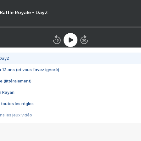
 Battle Royale - DayZ
 DayZ
 a 13 ans (et vous l'avez ignoré)
e (littéralement)
im Rayan
 toutes les règles
s les jeux vidéo
us choquant de Rockstar ? - Le scandale BULLY
e plus moche de Steam