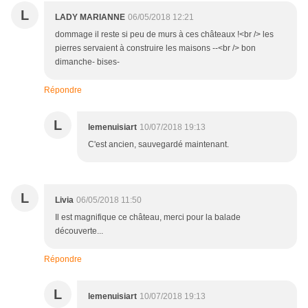
L
LADY MARIANNE
06/05/2018 12:21
dommage il reste si peu de murs à ces châteaux !<br /> les
pierres servaient à construire les maisons --<br /> bon
dimanche- bises-
Répondre
L
lemenuisiart
10/07/2018 19:13
C'est ancien, sauvegardé maintenant.
L
Livia
06/05/2018 11:50
Il est magnifique ce château, merci pour la balade
découverte...
Répondre
L
lemenuisiart
10/07/2018 19:13