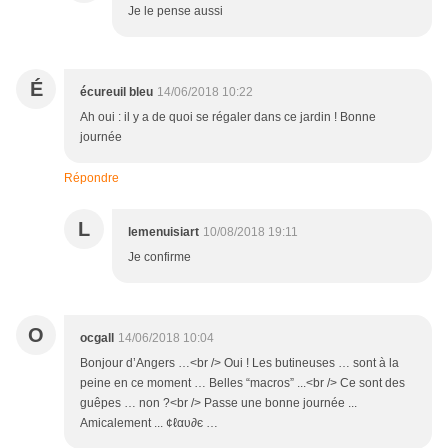
Je le pense aussi
É
écureuil bleu
14/06/2018 10:22
Ah oui : il y a de quoi se régaler dans ce jardin ! Bonne
journée
Répondre
L
lemenuisiart
10/08/2018 19:11
Je confirme
O
ocgall
14/06/2018 10:04
Bonjour d’Angers …<br /> Oui ! Les butineuses … sont à la
peine en ce moment … Belles “macros” ...<br /> Ce sont des
guêpes … non ?<br /> Passe une bonne journée ...
Amicalement ... ¢ℓαυ∂є …