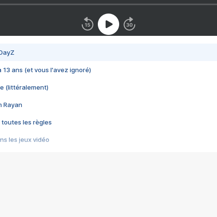
 DayZ
 a 13 ans (et vous l'avez ignoré)
e (littéralement)
im Rayan
 toutes les règles
s les jeux vidéo
us choquant de Rockstar ? - Le scandale BULLY
e plus moche de Steam
du RÊVE tourne au CAUCHEMAR
pendant 8 heures