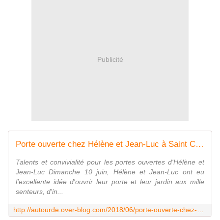
Publicité
Porte ouverte chez Hélène et Jean-Luc à Saint Cyprien village en 40 photos - Autour de
Talents et convivialité pour les portes ouvertes d'Hélène et
Jean-Luc Dimanche 10 juin, Hélène et Jean-Luc ont eu
l'excellente idée d'ouvrir leur porte et leur jardin aux mille
senteurs, d'in...
http://autourde.over-blog.com/2018/06/porte-ouverte-chez-helene-et-jean-luc-a-saint-cyprien-village-en-40-photos.html