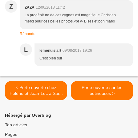
Z
ZAZA
12/06/2018 11:42
La progéniture de ces cygnes est magnifique Christian...
merci pour ces belles photos.<br /> Bises et bon mardi
Répondre
L
lemenuisiart
09/08/2018 19:26
C'est bien sur
< Porte ouverte chez
Porte ouverte sur les
Hélène et Jean-Luc à Saint
butineuses >
Cyprien village en 40
photos
Hébergé par Overblog
Top articles
Pages