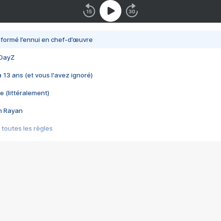
nsformé l’ennui en chef-d’œuvre
 DayZ
 a 13 ans (et vous l'avez ignoré)
e (littéralement)
im Rayan
 toutes les règles
s les jeux vidéo
us choquant de Rockstar ? - Le scandale BULLY
e plus moche de Steam
du RÊVE tourne au CAUCHEMAR
pendant 8 heures