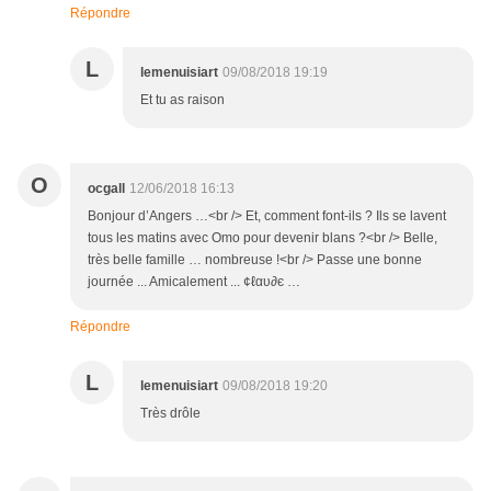
Répondre
L
lemenuisiart
09/08/2018 19:19
Et tu as raison
O
ocgall
12/06/2018 16:13
Bonjour d’Angers …<br /> Et, comment font-ils ? Ils se lavent
tous les matins avec Omo pour devenir blans ?<br /> Belle,
très belle famille … nombreuse !<br /> Passe une bonne
journée ... Amicalement ... ¢ℓαυ∂є …
Répondre
L
lemenuisiart
09/08/2018 19:20
Très drôle