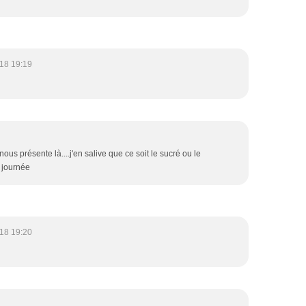
18 19:19
us présente là....j'en salive que ce soit le sucré ou le
 journée
18 19:20