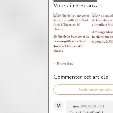
Vous aimerez aussi :
A vos agendas: 
1è fête de la bunyete et de
la châtaigne et
la rousquille et la Sant
citrouille à Mi
Jordi à Théza en 45
photos
Photos d'art
Commenter cet article
Ajouter un commentaire
M
manou
08/11/2018 07:31
Chez toi c'est déjà noël !