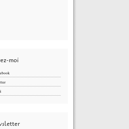
vez-moi
cebook
tter
S
sletter