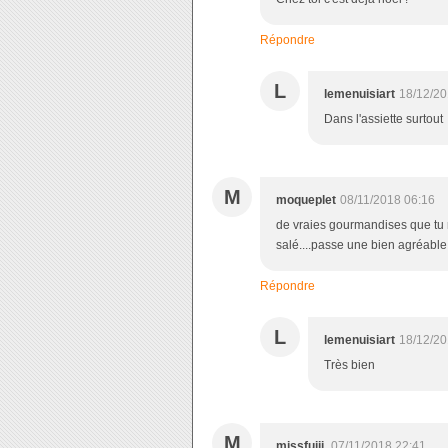
Répondre
L
lemenuisiart
18/12/20
Dans l'assiette surtout
M
moqueplet
08/11/2018 06:16
de vraies gourmandises que tu no
salé....passe une bien agréable
Répondre
L
lemenuisiart
18/12/20
Très bien
M
missfujii.
07/11/2018 22:41