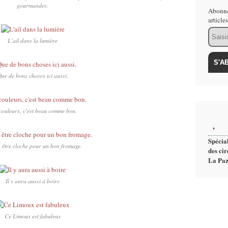
gourmandes.
Abonne
article
Email
L'ail dans la lumière
ue de bons choses ici aussi.
couleurs, c'est beau comme bon.
Spécial
 être cloche pour un bon fromage.
des cir
La Paz
Il y aura aussi à boire
Ce Limoux est fabuleux