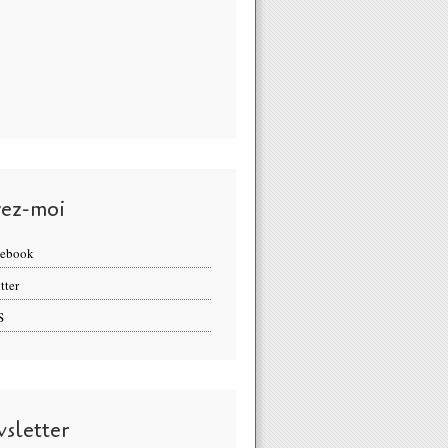
vez-moi
cebook
tter
S
sletter