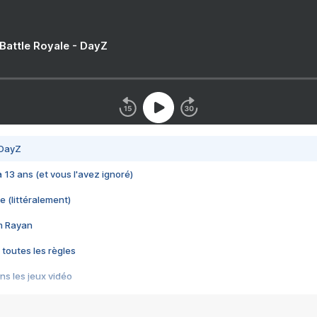
 Battle Royale - DayZ
 DayZ
 a 13 ans (et vous l'avez ignoré)
e (littéralement)
im Rayan
 toutes les règles
s les jeux vidéo
us choquant de Rockstar ? - Le scandale BULLY