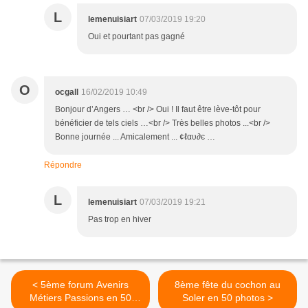
L
lemenuisiart
07/03/2019 19:20
Oui et pourtant pas gagné
O
ocgall
16/02/2019 10:49
Bonjour d’Angers … <br /> Oui ! Il faut être lève-tôt pour
bénéficier de tels ciels …<br /> Très belles photos ...<br />
Bonne journée ... Amicalement ... ¢ℓαυ∂є …
Répondre
L
lemenuisiart
07/03/2019 19:21
Pas trop en hiver
< 5ème forum Avenirs
8ème fête du cochon au
Métiers Passions en 50
Soler en 50 photos >