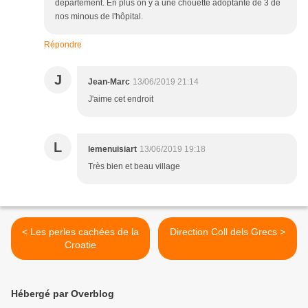
département. En plus on y a une chouette adoptante de 3 de
nos minous de l'hôpital.
Répondre
J
Jean-Marc
13/06/2019 21:14
J'aime cet endroit
L
lemenuisiart
13/06/2019 19:18
Très bien et beau village
< Les perles cachées de la
Direction Coll dels Grecs >
Croatie
Hébergé par Overblog