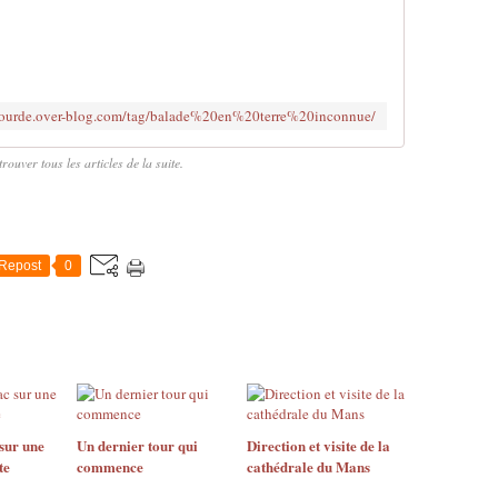
utourde.over-blog.com/tag/balade%20en%20terre%20inconnue/
rouver tous les articles de la suite.
Repost
0
 sur une
Un dernier tour qui
Direction et visite de la
te
commence
cathédrale du Mans