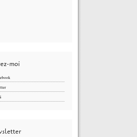
vez-moi
cebook
tter
S
sletter