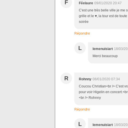
F
Féelaure
09/01/2020 20:47
C'est une très belle ville je me 
grille et le ♥, la tour est de to
soirée
Répondre
L
lemenuisiart
18/03/20
Merci beaucoup
R
Rohnny
08/01/2020 07:34
Coucou Christian<br /> C'est vrai
pour voir Higelin en concert.<br
<br /> Rohnny
Répondre
L
lemenuisiart
18/03/20