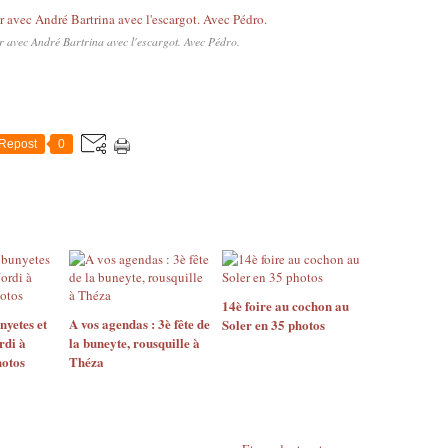
r avec André Bartrina avec l'escargot. Avec Pédro.
Repost
0
14è foire au cochon au
nyetes et
A vos agendas : 3è fête de
Soler en 35 photos
rdi à
la buneyte, rousquille à
hotos
Théza