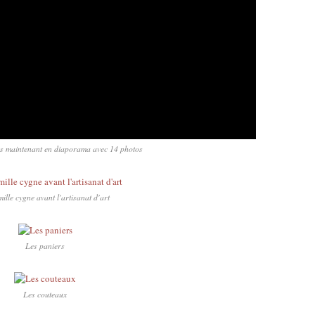
urs maintenant en diaporama avec 14 photos
ille cygne avant l'artisanat d'art
Les paniers
Les couteaux