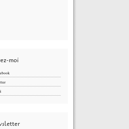
vez-moi
cebook
tter
S
sletter