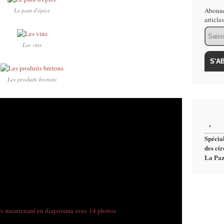
Le pain d'épice
Abonne
article
Email
Les vins
Les produits bretons
Spécial
des cir
La Paz