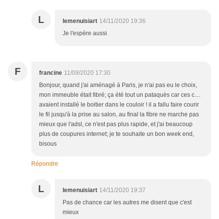
L
lemenuisiart
14/11/2020 19:36
Je l'espère aussi
F
francine
11/09/2020 17:30
Bonjour, quand j'ai aménagé à Paris, je n'ai pas eu le choix,
mon immeuble était fibré; ça été tout un pataquès car ces c....
avaient installé le boitier dans le couloir ! il a fallu faire courir
le fil jusqu'à la prise au salon, au final la fibre ne marche pas
mieux que l'adsl, ce n'est pas plus rapide, et j'ai beaucoup
plus de coupures internet; je te souhaite un bon week end,
bisous
Répondre
L
lemenuisiart
14/11/2020 19:37
Pas de chance car les autres me disent que c'est
mieux