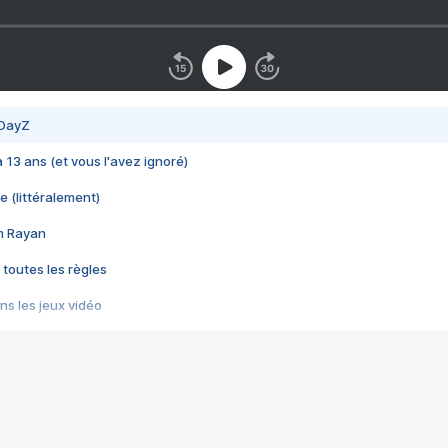
 DayZ
 a 13 ans (et vous l'avez ignoré)
e (littéralement)
im Rayan
 toutes les règles
s les jeux vidéo
us choquant de Rockstar ? - Le scandale BULLY
e plus moche de Steam
du RÊVE tourne au CAUCHEMAR