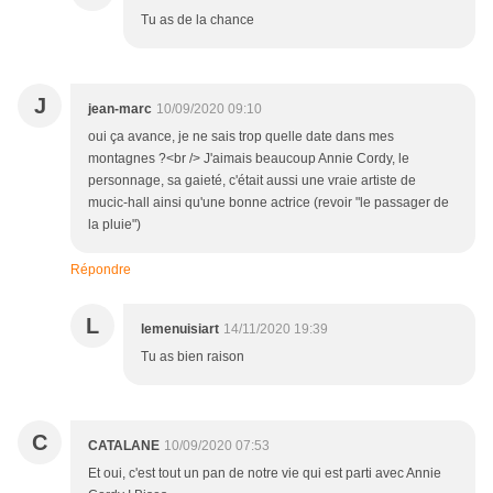
Tu as de la chance
J
jean-marc
10/09/2020 09:10
oui ça avance, je ne sais trop quelle date dans mes
montagnes ?<br /> J'aimais beaucoup Annie Cordy, le
personnage, sa gaieté, c'était aussi une vraie artiste de
mucic-hall ainsi qu'une bonne actrice (revoir "le passager de
la pluie")
Répondre
L
lemenuisiart
14/11/2020 19:39
Tu as bien raison
C
CATALANE
10/09/2020 07:53
Et oui, c'est tout un pan de notre vie qui est parti avec Annie