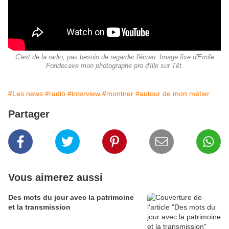
C'est de la radio, pas besoin de regarder l'écran. Image fixe d'Emile
Fondecave mon photographe pro d'Ille sur Têt.
#Les news
#radio
#interview
#montner
#autour de mon métier
Partager
Vous aimerez aussi
Des mots du jour avec la patrimoine
et la transmission