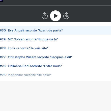
#30 : Eve Angeli raconte "Avant de partir"
#29 : MC Solaar raconte "Bouge de là"
28 : Lorie raconte "Je vais vite"
#27 : Christophe Willem raconte "Jacques a dit"
#26 : Chimène Badi raconte "Entre nous"
#25 : Indochine raconte "3e sexe"
#24 : Zaho raconte "C'est chelou"
#23 : Patrick Bruel raconte "Au café des délices"
#22 : Kyo raconte "Le chemin"
#21 : Nolwenn Leroy raconte "Cassé"