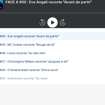
FACE A #30 : Eve Angeli raconte "Avant de partir"
#30 : Eve Angeli raconte "Avant de partir"
#29 : MC Solaar raconte "Bouge de là"
28 : Lorie raconte "Je vais vite"
#27 : Christophe Willem raconte "Jacques a dit"
#26 : Chimène Badi raconte "Entre nous"
#25 : Indochine raconte "3e sexe"
#24 : Zaho raconte "C'est chelou"
#23 : Patrick Bruel raconte "Au café des délices"
#22 : Kyo raconte "Le chemin"