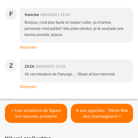
F
francine
08/09/2021 16:44
Bonjour, c'est plus facile le ciopier coller, ça m'arrive,
personne n'est parfait ! très jolies photos, je te souhaite une
bonne journée, bisous
Répondre
Z
ZAZA
08/09/2021 16:28
Ah ces moutons de Panurge.... ! Bises et bon mercredi
Répondre
< Les amateurs de figues
A vos agendas : 8ème fête
ont répondu présents
des champignons >