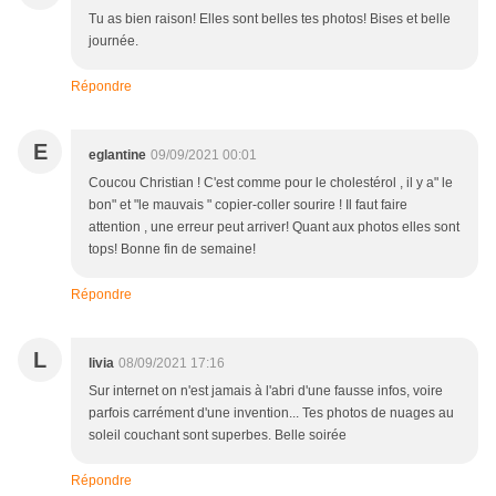
Tu as bien raison! Elles sont belles tes photos! Bises et belle
journée.
Répondre
E
eglantine
09/09/2021 00:01
Coucou Christian ! C'est comme pour le cholestérol , il y a" le
bon" et "le mauvais " copier-coller sourire ! Il faut faire
attention , une erreur peut arriver! Quant aux photos elles sont
tops! Bonne fin de semaine!
Répondre
L
livia
08/09/2021 17:16
Sur internet on n'est jamais à l'abri d'une fausse infos, voire
parfois carrément d'une invention... Tes photos de nuages au
soleil couchant sont superbes. Belle soirée
Répondre