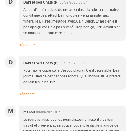
D
Dani et ses Chats (P)
10/09/2021 17:14
Aujourd'hui j'ai éclaté de rire aux infos à la télé, un journaliste
qui dit que Jean-Paul Belmondo est venu assister aux
funérailles. Il s'est mélangé avec Alain Delon. Et ne s'en est
pas aperçu car il n'a pas rectifié. Trop bon ça, JPB devait bien
se marrer dans son cercueil :-)
Répondre
D
Dani et ses Chats (P)
09/09/2021 13:35
Pour moi le copié collé c'est du plagiat. C'est détestable. Les
journalistes deviennent des robots. Quel monde !!!! Je préfère
de loin tes infos. Biz
Répondre
M
manou
09/09/2021 07:17
Je regrette aussi que les journalistes ne fassent plus leur
travail et prouvent aussi souvent que tu le dis, le manque de