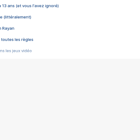
 a 13 ans (et vous l'avez ignoré)
e (littéralement)
im Rayan
 toutes les règles
s les jeux vidéo
us choquant de Rockstar ? - Le scandale BULLY
e plus moche de Steam
du RÊVE tourne au CAUCHEMAR
pendant 8 heures
it… à tort
umiliés par un jeu vidéo
ire - Final Fantasy 8