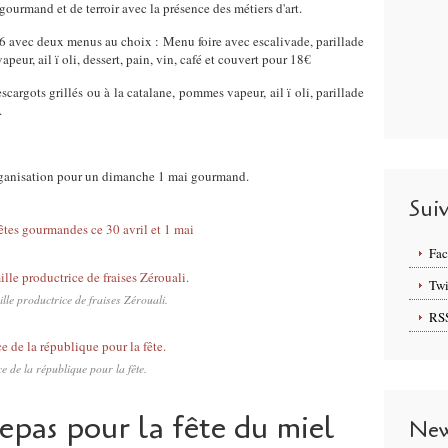
urmand et de terroir avec la présence des métiers d'art.
56 avec deux menus au choix : Menu foire avec escalivade, parillade
eur, ail ï oli, dessert, pain, vin, café et couvert pour 18€
argots grillés ou à la catalane, pommes vapeur, ail ï oli, parillade
.
'organisation pour un dimanche 1 mai gourmand.
Sui
Fa
Twi
lle productrice de fraises Zérouali.
RS
e de la république pour la fête.
repas pour la fête du miel
New