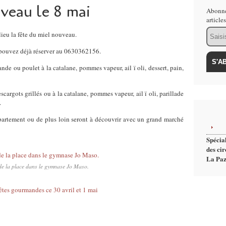
veau le 8 mai
Abonne
article
Email
ieu la fête du miel nouveau.
s pouvez déjà réserver au 0630362156.
nde ou poulet à la catalane, pommes vapeur, ail ï oli, dessert, pain,
argots grillés ou à la catalane, pommes vapeur, ail ï oli, parillade
.
partement ou de plus loin seront à découvrir avec un grand marché
Spécial
des cir
La Paz
 de la place dans le gymnase Jo Maso.