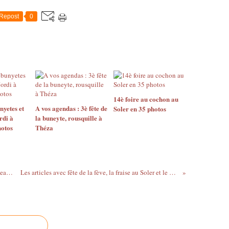
Repost
0
14è foire au cochon au
nyetes et
A vos agendas : 3è fête de
Soler en 35 photos
rdi à
la buneyte, rousquille à
hotos
Théza
A vos agendas : 33ème fête du miel nouveau à Tautavel
Les articles avec fête de la fève, la fraise au Soler et le miel à Tautavel