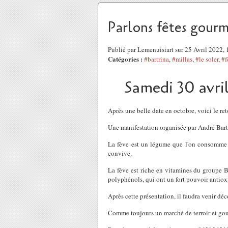
Parlons fêtes gourm
Publié par Lemenuisiart sur 25 Avril 2022
Catégories :
#bartrina
,
#millas
,
#le soler
,
#f
Samedi 30 avril
Après une belle date en octobre, voici le ret
Une manifestation organisée par André Bartr
La fève est un légume que l'o
n consomme f
convive.
La fève est riche en vitamines du groupe B
polyphénols, qui ont un fort pouvoir antioxy
Après cette présentation, il faudra venir dé
Comme toujours un marché de terroir et gour