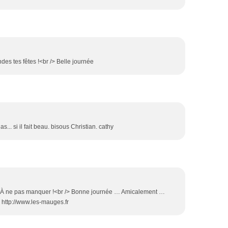
des tes fêtes !<br /> Belle journée
las... si il fait beau. bisous Christian. cathy
... À ne pas manquer !<br /> Bonne journée … Amicalement …
 http://www.les-mauges.fr