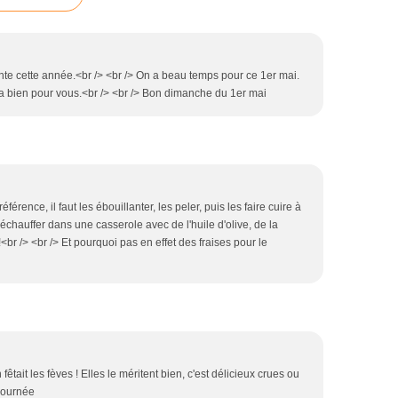
ente cette année.<br /> <br /> On a beau temps pour ce 1er mai.
 va bien pour vous.<br /> <br /> Bon dimanche du 1er mai
férence, il faut les ébouillanter, les peler, puis les faire cuire à
 réchauffer dans une casserole avec de l'huile d'olive, de la
r /> <br /> Et pourquoi pas en effet des fraises pour le
tait les fèves ! Elles le méritent bien, c'est délicieux crues ou
 journée