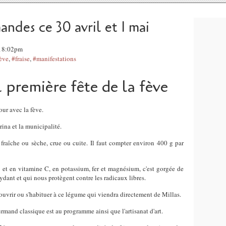
andes ce 30 avril et 1 mai
, 18:02pm
ève
,
#fraise
,
#manifestations
 première fête de la fève
our avec la fève.
ina et la municipalité.
raîche ou sèche, crue ou cuite. Il faut compter environ 400 g par
 et en vitamine C, en potassium, fer et magnésium, c'est gorgée de
dant et qui nous protègent contre les radicaux libres.
couvrir ou s'habituer à ce légume qui viendra directement de Millas.
mand classique est au programme ainsi que l'artisanat d'art.