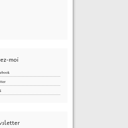
vez-moi
cebook
tter
S
sletter