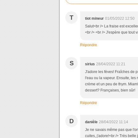
T
tiot mineur
01/05/2022 12:50
Salut<br /> La fraise est excell
<br /> <br /> J'espère que tout
Répondre
S
sirius
28/04/2022 11:21
J'adore les fèves! Fraîches de pré
l'eau ou la vapeur. Ensuite, les
crème et un peu de thym. Miam!<b
dessert? Françaises, bien sûr!
Répondre
D
danièle
28/04/2022 11:14
Je ne savais même pas que l'on fê
cuites, j'adore!<br /> Très belle