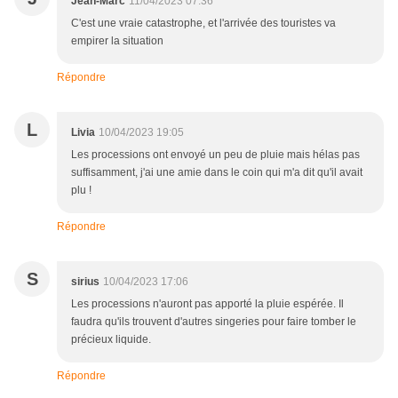
Jean-Marc
11/04/2023 07:36
C'est une vraie catastrophe, et l'arrivée des touristes va
empirer la situation
Répondre
L
Livia
10/04/2023 19:05
Les processions ont envoyé un peu de pluie mais hélas pas
suffisamment, j'ai une amie dans le coin qui m'a dit qu'il avait
plu !
Répondre
S
sirius
10/04/2023 17:06
Les processions n'auront pas apporté la pluie espérée. Il
faudra qu'ils trouvent d'autres singeries pour faire tomber le
précieux liquide.
Répondre