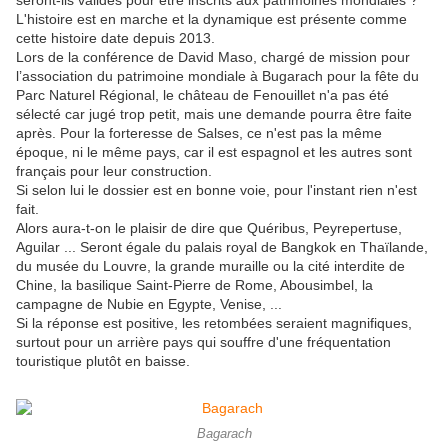
seront-ils validés pour être inscrits aux patrimoines
mondiales
?
L'histoire est en marche et la dynamique est présente comme
cette histoire date depuis 2013.
Lors de la conférence de David Maso, chargé de mission pour
l’association du patrimoine mondiale à Bugarach pour la fête du
Parc Naturel Régional, le château de Fenouillet n'a pas été
sélecté car jugé trop petit, mais une demande pourra être faite
après. Pour la forteresse de Salses, ce n'est pas la même
époque, ni le même pays, car il est espagnol et les autres sont
français pour leur construction.
Si selon lui le dossier est en bonne voie, pour l'instant rien n'est
fait.
Alors aura-t-on le plaisir de
dire
que Quéribus, Peyrepertuse,
Aguilar
...
Seront égale du palais royal de Bangkok en Thaïlande,
du musée du Louvre, la grande muraille ou la cité interdite de
Chine, la basilique Saint-Pierre de Rome,
Abousimbel
, la
campagne de Nubie en Egypte, Venise, ...
Si la réponse est positive, les retombées seraient magnifiques,
surtout pour un arrière pays qui souffre d'une fréquentation
touristique plutôt en baisse.
Bagarach