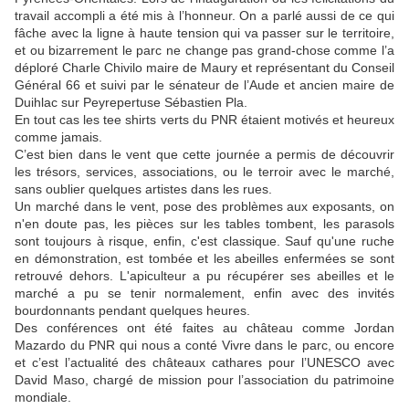
travail accompli a été mis à l’honneur. On a parlé aussi de ce qui
fâche avec la ligne à haute tension qui va passer sur le territoire,
et ou bizarrement le parc ne change pas grand-chose comme l’a
déploré Charle Chivilo maire de Maury et représentant du Conseil
Général 66 et suivi par le sénateur de l’Aude et ancien maire de
Duihlac sur Peyrepertuse Sébastien Pla.
En tout cas les tee shirts verts du PNR étaient motivés et heureux
comme jamais.
C’est bien dans le vent que cette journée a permis de découvrir
les trésors, services, associations, ou le terroir avec le marché,
sans oublier quelques artistes dans les rues.
Un marché dans le vent, pose des problèmes aux exposants, on
n'en doute pas, les pièces sur les tables tombent, les parasols
sont toujours à risque, enfin, c'est classique.
Sauf qu'une ruche
en démonstration, est tombée et les abeilles enfermées se sont
retrouvé dehors.
L'apiculteur a pu récupérer ses abeilles et le
marché a pu se tenir normalement, enfin avec des invités
bourdonnants pendant quelques heures.
Des conférences ont été faites au château comme Jordan
Mazardo du PNR qui nous a conté Vivre dans le parc, ou encore
et c’est l’actualité des châteaux cathares pour l’UNESCO avec
David Maso, chargé de mission pour l’association du patrimoine
mondiale.