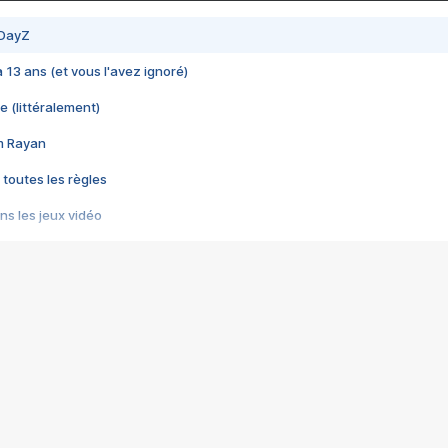
 DayZ
 a 13 ans (et vous l'avez ignoré)
e (littéralement)
im Rayan
 toutes les règles
s les jeux vidéo
us choquant de Rockstar ? - Le scandale BULLY
e plus moche de Steam
du RÊVE tourne au CAUCHEMAR
pendant 8 heures
it… à tort
umiliés par un jeu vidéo