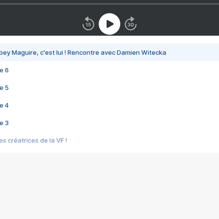
bey Maguire, c'est lui ! Rencontre avec Damien Witecka
e 6
e 5
e 4
e 3
s créatrices de la VF !
e 2
e 1
e Mektoub My Love arrive enfin ! Rencontre avec Shaïn Boumedine et Sal
i : après Toni en famille