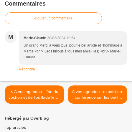
Commentaires
Ajouter un commentaire
M
Marie-Claude
30/03/2024 19:54
Un grand Merci à vous tous, pour le bel article et l'hommage à
Marcel<br /> Gros bisous à tous mes amis ( ies) <br /> Marie-
Claude
Répondre
< A vos agendas : fête du
A vos agendas : exposition-
cochon et de l'ouillade le 18
conférence sur les outils
février au Soler
anciens du bois à Montner
les 9,10 et 11 février >
Hébergé par Overblog
Top articles