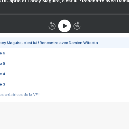
 DiCaprio et Tobey Maguire, c'est lui ! Rencontre avec Dam
bey Maguire, c'est lui ! Rencontre avec Damien Witecka
e 6
e 5
e 4
e 3
s créatrices de la VF !
e 2
e 1
e Mektoub My Love arrive enfin ! Rencontre avec Shaïn Boumedine et Sal