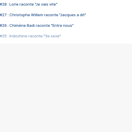
28 : Lorie raconte "Je vais vite"
#27 : Christophe Willem raconte "Jacques a dit"
#26 : Chimène Badi raconte "Entre nous"
#25 : Indochine raconte "3e sexe"
#24 : Zaho raconte "C'est chelou"
#23 : Patrick Bruel raconte "Au café des délices"
#22 : Kyo raconte "Le chemin"
#21 : Nolwenn Leroy raconte "Cassé"
#20 : Patrick Hernandez raconte "Born to be alive"
#19 : Lorie raconte "Près de moi"
#18 : Michael Jones raconte "A nos actes manqués" (avec Jean-Jacque
#17 : Khaled raconte "Aïcha"
#16 : Corneille raconte "Parce qu'on vient de loin"