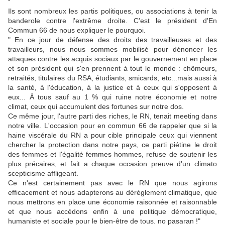
Ils sont nombreux les partis politiques, ou associations à tenir la
banderole contre l'extrême droite. C'est le président d'En
Commun 66 de nous expliquer le pourquoi.
" En ce jour de défense des droits des travailleuses et des
travailleurs, nous nous sommes mobilisé pour dénoncer les
attaques contre les acquis sociaux par le gouvernement en place
et son président qui s'en prennent à tout le monde : chômeurs,
retraités, titulaires du RSA, étudiants, smicards, etc...mais aussi à
la santé, à l'éducation, à la justice et à ceux qui s'opposent à
eux... À tous sauf au 1 % qui ruine notre économie et notre
climat, ceux qui accumulent des fortunes sur notre dos.
Ce même jour, l'autre parti des riches, le RN, tenait meeting dans
notre ville. L'occasion pour en commun 66 de rappeler que si la
haine viscérale du RN a pour cible principale ceux qui viennent
chercher la protection dans notre pays, ce parti piétine le droit
des femmes et l'égalité femmes hommes, refuse de soutenir les
plus précaires, et fait a chaque occasion preuve d'un climato
scepticisme affligeant.
Ce n'est certainement pas avec le RN que nous agirons
efficacement et nous adapterons au dérèglement climatique, que
nous mettrons en place une économie raisonnée et raisonnable
et que nous accédons enfin à une politique démocratique,
humaniste et sociale pour le bien-être de tous. no pasaran !"