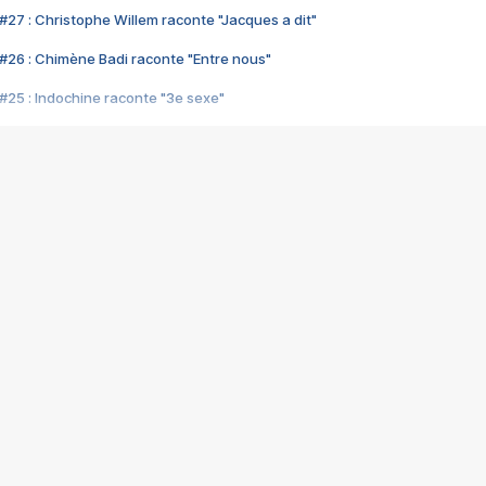
#27 : Christophe Willem raconte "Jacques a dit"
#26 : Chimène Badi raconte "Entre nous"
#25 : Indochine raconte "3e sexe"
#24 : Zaho raconte "C'est chelou"
#23 : Patrick Bruel raconte "Au café des délices"
#22 : Kyo raconte "Le chemin"
#21 : Nolwenn Leroy raconte "Cassé"
#20 : Patrick Hernandez raconte "Born to be alive"
#19 : Lorie raconte "Près de moi"
#18 : Michael Jones raconte "A nos actes manqués" (avec Jean-Jacque
#17 : Khaled raconte "Aïcha"
#16 : Corneille raconte "Parce qu'on vient de loin"