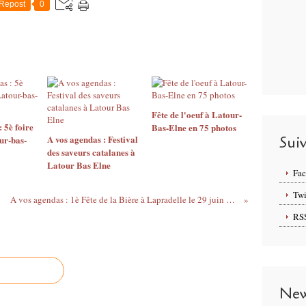
Repost
0
Fête de l'oeuf à Latour-
 5è foire
Bas-Elne en 75 photos
A vos agendas : Festival
Sui
ur-bas-
des saveurs catalanes à
Latour Bas Elne
Fa
Twi
25
A vos agendas : 1è Fête de la Bière à Lapradelle le 29 juin 2025
RS
New