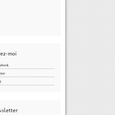
vez-moi
cebook
tter
S
sletter