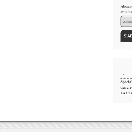
Abonne
article
Email
Spécial
des cir
La Paz