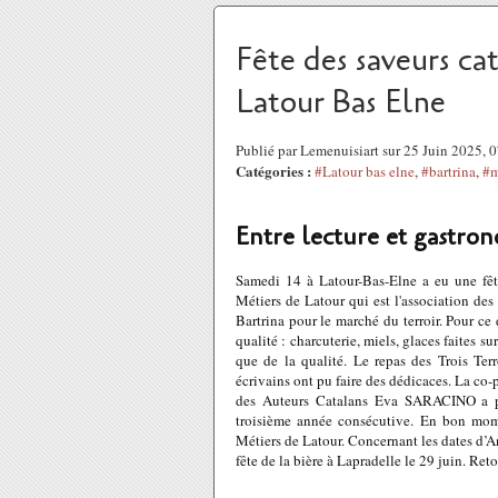
Fête des saveurs cat
Latour Bas Elne
Publié par Lemenuisiart sur 25 Juin 2025,
Catégories :
#Latour bas elne
,
#bartrina
,
#m
Entre lecture et gastro
Samedi 14 à Latour-Bas-Elne a eu une fête
Métiers de Latour qui est l'association de
Bartrina pour le marché du terroir. Pour ce 
qualité : charcuterie, miels, glaces faites sur
que de la qualité. Le repas des Trois Terr
écrivains ont pu faire des dédicaces. La co-
des Auteurs Catalans Eva SARACINO a pu 
troisième année consécutive. En bon mome
Métiers de Latour. Concernant les dates d’A
fête de la bière à Lapradelle le 29 juin. Ret