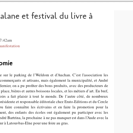
alane et festival du livre à
 07:42am
anifestation
nomie
 sur le parking de l’Weldom et d’Auchan. C’est l'association les
s commerçants et artisans, mais également la municipalité, et André
dernier, on a pu profiter des bons produits, avec des producteurs de
 place, bières et autres boissons locales, et les métiers d’art. En bref,
oirs a fait plaisir à tout le monde. De l’autre côté, de nombreux
présidente et responsable éditoriale chez Erato-Editions et du Cercle
faire connaître les écrivains et en faire la promotion pour la
nt, des enfants des écoles ont également pu participer avec les
ndré Bartrina, la prochaine à ne pas manquer est dans l’Aude avec la
our à Latour-bas-Elne pour une foire au gras.