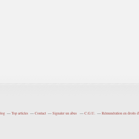
blog
Top articles
Contact
Signaler un abus
C.G.U.
Rémunération en droits d