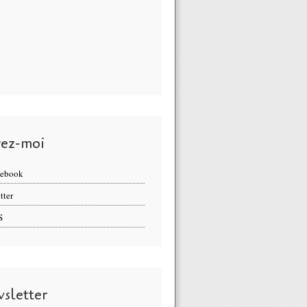
vez-moi
cebook
tter
S
sletter