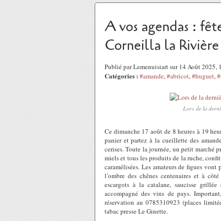
A vos agendas : fêt
Corneilla la Rivière
Publié par Lemenuisiart sur 14 Août 2025,
Catégories :
#amande
,
#abricot
,
#huguet
,
#
Lors de la derni
Ce dimanche 17 août de 8 heures à 19 heure
panier et partez à la cueillette des aman
cerises. Toute la journée, un petit marché pr
miels et tous les produits de la ruche, confi
caramélisées. Les amateurs de figues vont p
l’ombre des chênes centenaires et à côté
escargots à la catalane, saucisse grillée
accompagné des vins de pays. Important,
réservation au 0785310923 (places limitée
tabac presse Le Ginette.