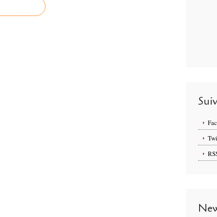
Sui
Fa
Twi
RS
New