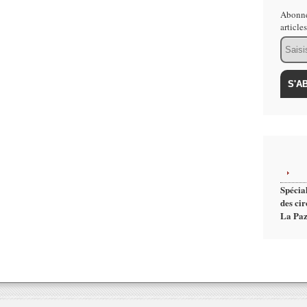
Abonne
article
Email
Spécial
des cir
La Paz