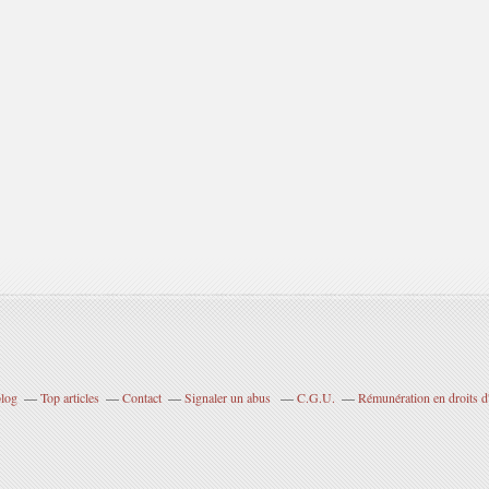
blog
Top articles
Contact
Signaler un abus
C.G.U.
Rémunération en droits d