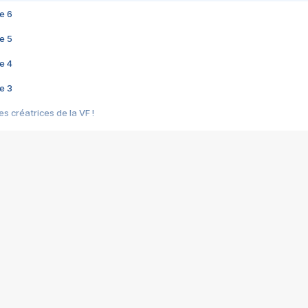
e 6
e 5
e 4
e 3
s créatrices de la VF !
e 2
e 1
e Mektoub My Love arrive enfin ! Rencontre avec Shaïn Boumedine et Sal
i : après Toni en famille
elle réalise le bouleversant Dites lui que je l'aime
ais ! Rencontre autour de Vie privée de Rebecca Zlotowski
 de Marguerite, Grave... Rencontre avec Ella Rumpf