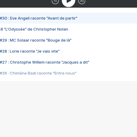
#30 : Eve Angeli raconte "Avant de partir"
48 "L'Odyssée" de Christopher Nolan
#29 : MC Solaar raconte "Bouge de là"
28 : Lorie raconte "Je vais vite"
#27 : Christophe Willem raconte "Jacques a dit"
#26 : Chimène Badi raconte "Entre nous"
#25 : Indochine raconte "3e sexe"
#24 : Zaho raconte "C'est chelou"
#23 : Patrick Bruel raconte "Au café des délices"
#22 : Kyo raconte "Le chemin"
#21 : Nolwenn Leroy raconte "Cassé"