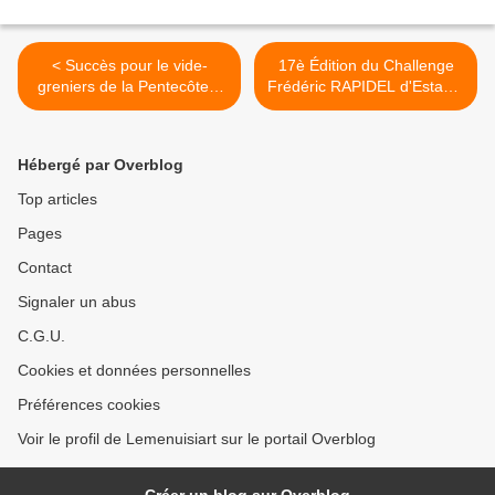
< Succès pour le vide-
17è Édition du Challenge
greniers de la Pentecôte à
Frédéric RAPIDEL d'Estagel
Estagel
en 160 photos >
Hébergé par Overblog
Top articles
Pages
Contact
Signaler un abus
C.G.U.
Cookies et données personnelles
Préférences cookies
Voir le profil de Lemenuisiart sur le portail Overblog