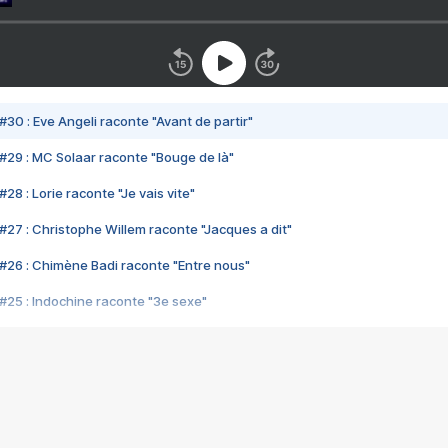
#30 : Eve Angeli raconte "Avant de partir"
#29 : MC Solaar raconte "Bouge de là"
28 : Lorie raconte "Je vais vite"
#27 : Christophe Willem raconte "Jacques a dit"
#26 : Chimène Badi raconte "Entre nous"
#25 : Indochine raconte "3e sexe"
#24 : Zaho raconte "C'est chelou"
#23 : Patrick Bruel raconte "Au café des délices"
#22 : Kyo raconte "Le chemin"
#21 : Nolwenn Leroy raconte "Cassé"