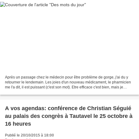
Après un passage chez le médecin pour être problème de gorge, j'ai du y
retourner le lendemain. Les joies d'un nouveau médicament, le pharmicien
me l'a dit, il est puissant (c'est son mot). Etre efficace c'est bien, mais je
n'aurais pas le temps de le...
A vos agendas: conférence de Christian Séguié
au palais des congrès à Tautavel le 25 octobre à
16 heures
Publié le 20/10/2015 à 18:00