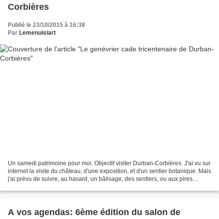
Corbières
Publié le 23/10/2015 à 16:38
Par
Lemenuisiart
Un samedi patrimoine pour moi. Objectif visiter Durban-Corbières. J'ai vu sur
internet la visite du château, d'une exposition, et d'un sentier botanique. Mais
j'ai prévu de suivre, au hasard, un bâlisage, des sentiers, ou aux pires
prendre des chemins...
A vos agendas: 6ème édition du salon de