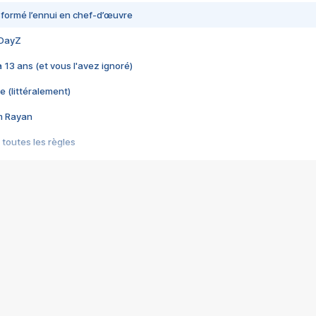
nsformé l’ennui en chef-d’œuvre
 DayZ
 a 13 ans (et vous l'avez ignoré)
e (littéralement)
im Rayan
 toutes les règles
s les jeux vidéo
us choquant de Rockstar ? - Le scandale BULLY
e plus moche de Steam
du RÊVE tourne au CAUCHEMAR
pendant 8 heures
it… à tort