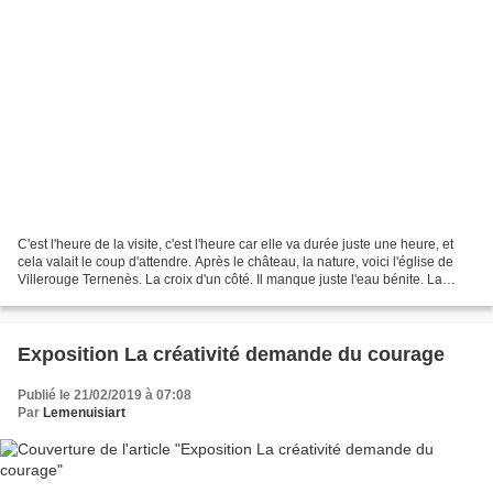
C'est l'heure de la visite, c'est l'heure car elle va durée juste une heure, et
cela valait le coup d'attendre. Après le château, la nature, voici l'église de
Villerouge Ternenès. La croix d'un côté. Il manque juste l'eau bénite. La
visite commentée va...
Exposition La créativité demande du courage
Publié le 21/02/2019 à 07:08
Par
Lemenuisiart