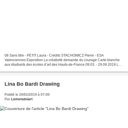
08 Sans titre - PETIT Laura - Crédits STACHOWICZ Pierre - ESA
Valenciennes Exposition La créativité demande du courage Carte blanche
aux étudiants des écoles d’art des Hauts-de-France 09.03. - 29.09.2019 La
célébration nationale du 150ème anniversaire...
Lina Bo Bardi Drawing
Publié le 20/02/2019 à 07:00
Par
Lemenuisiart