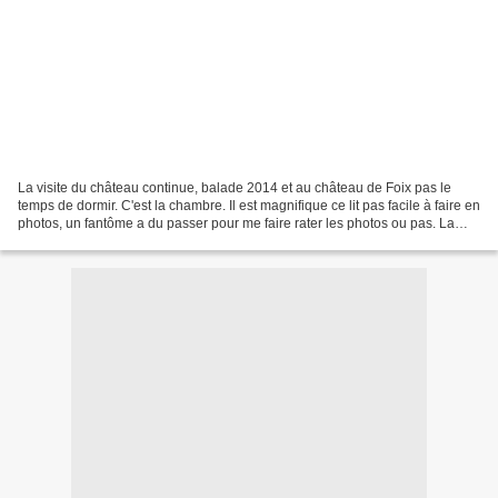
La visite du château continue, balade 2014 et au château de Foix pas le
temps de dormir. C'est la chambre. Il est magnifique ce lit pas facile à faire en
photos, un fantôme a du passer pour me faire rater les photos ou pas. La
pluie est finie C'est marqué. Le...