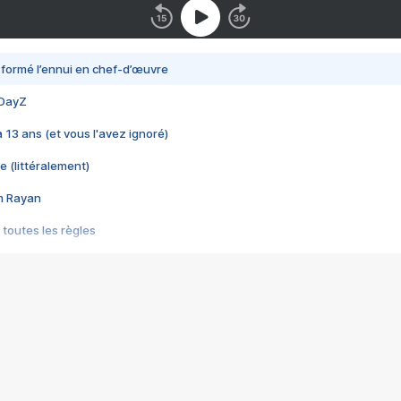
nsformé l’ennui en chef-d’œuvre
 DayZ
 a 13 ans (et vous l'avez ignoré)
e (littéralement)
im Rayan
 toutes les règles
s les jeux vidéo
us choquant de Rockstar ? - Le scandale BULLY
e plus moche de Steam
du RÊVE tourne au CAUCHEMAR
pendant 8 heures