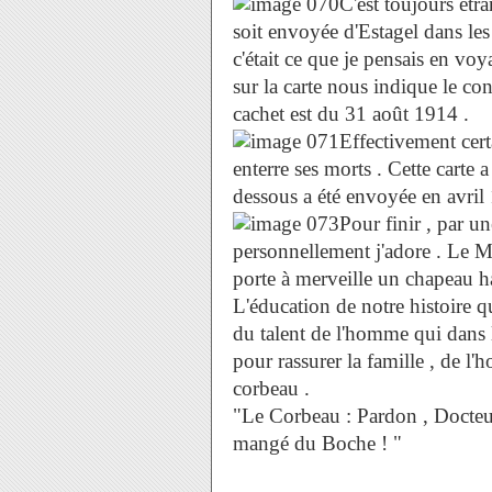
C'est toujours étr
soit envoyée d'Estagel dans les
c'était ce que je pensais en voya
sur la carte nous indique le cont
cachet est du 31 août 1914 .
Effectivement cert
enterre ses morts . Cette carte
dessous a été envoyée en av
Pour finir , par u
personnellement j'adore . Le M
porte à merveille un chapeau ha
L'éducation de notre histoire q
du talent de l'homme qui dans l
pour rassurer la famille , de l'
corbeau .
"Le Corbeau : Pardon , Docteur 
mangé du Boche ! "