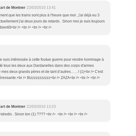
'art de Montner
22/03/2010 13:41
ent que les trains sont plus à l'heure que moi , j'ai déjà eu 3
tuellement j'ai deux jours de retards . Sinon moi je suis toujours
ientôt<br /> <br /> <br /> <br />
me suis intéressée à cette foutue guerre pour rendre hommage à
té tous les deux aux Dardanelles dans des corps d'armes
de mes deux grands pères et de tant d’autres……! (1)<br /> C'est
ntéressante.<br /> Bizzzzzzzzzzz<br /> ZAZA<br /> <br /> <br />
'art de Montner
22/03/2010 13:23
ndredis . Sinon ton (1) ???? <br /> <br /> <br /> <br />