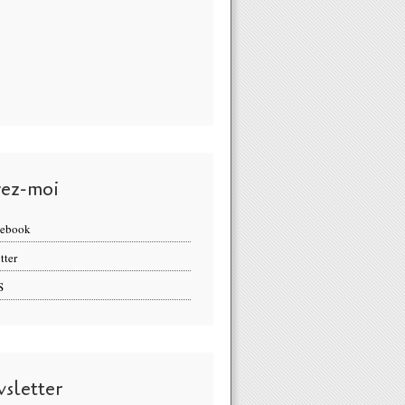
vez-moi
cebook
tter
S
sletter