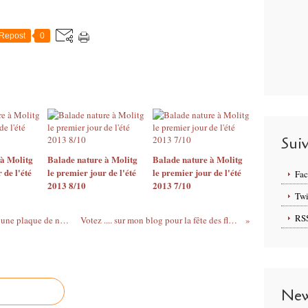
Repost
0
Sui
à Molitg
Balade nature à Molitg
Balade nature à Molitg
 de l'été
le premier jour de l'été
le premier jour de l'été
Fa
2013 8/10
2013 7/10
Twi
RS
Des fleurs jaunes de l'ajonc épineux dans une plaque de neige
Votez .... sur mon blog pour la fête des fleurs
New