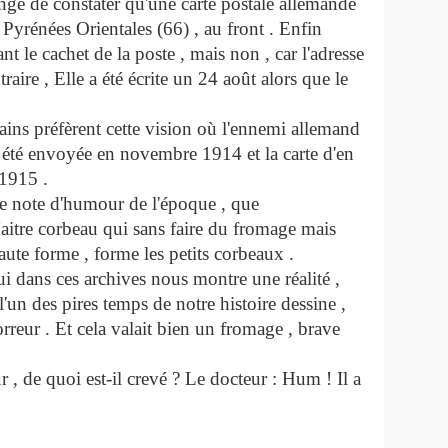
ange de constater qu'une carte postale allemande
 Pyrénées Orientales (66) , au front . Enfin
nt le cachet de la poste , mais non , car l'adresse
raire , Elle a été écrite un 24 août alors que le
ains préfèrent cette vision où l'ennemi allemand
 a été envoyée en novembre 1914 et la carte d'en
ril 1915 .
ne note d'humour de l'époque , que
aitre corbeau qui sans faire du fromage mais
ute forme , forme les petits corbeaux .
ui dans ces archives nous montre une réalité ,
'un des pires temps de notre histoire dessine ,
horreur . Et cela valait bien un fromage , brave
, de quoi est-il crevé ? Le docteur : Hum ! Il a