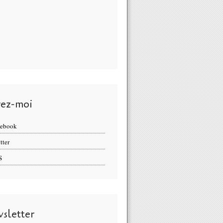
vez-moi
cebook
tter
S
sletter