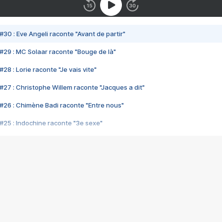
#30 : Eve Angeli raconte "Avant de partir"
#29 : MC Solaar raconte "Bouge de là"
28 : Lorie raconte "Je vais vite"
#27 : Christophe Willem raconte "Jacques a dit"
#26 : Chimène Badi raconte "Entre nous"
#25 : Indochine raconte "3e sexe"
#24 : Zaho raconte "C'est chelou"
#23 : Patrick Bruel raconte "Au café des délices"
#22 : Kyo raconte "Le chemin"
#21 : Nolwenn Leroy raconte "Cassé"
#20 : Patrick Hernandez raconte "Born to be alive"