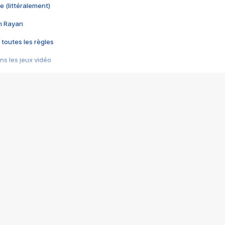
e (littéralement)
im Rayan
 toutes les règles
s les jeux vidéo
us choquant de Rockstar ? - Le scandale BULLY
e plus moche de Steam
du RÊVE tourne au CAUCHEMAR
pendant 8 heures
it… à tort
umiliés par un jeu vidéo
ire - Final Fantasy 8
ti un empire - Age of Empires
story DOFUS