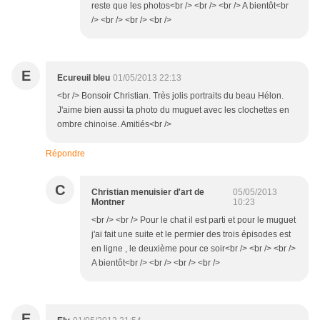
reste que les photos<br /> <br /> <br /> A bientôt<br
/> <br /> <br /> <br />
E
Ecureuil bleu
01/05/2013 22:13
<br /> Bonsoir Christian. Très jolis portraits du beau Hélon.
J'aime bien aussi ta photo du muguet avec les clochettes en
ombre chinoise. Amitiés<br />
Répondre
C
Christian menuisier d'art de
05/05/2013
Montner
10:23
<br /> <br /> Pour le chat il est parti et pour le muguet
j'ai fait une suite et le permier des trois épisodes est
en ligne , le deuxième pour ce soir<br /> <br /> <br />
A bientôt<br /> <br /> <br /> <br />
E