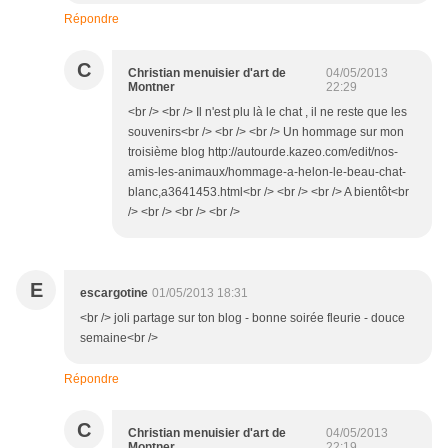
Répondre
C
Christian menuisier d'art de
04/05/2013
Montner
22:29
<br /> <br /> Il n'est plu là le chat , il ne reste que les
souvenirs<br /> <br /> <br /> Un hommage sur mon
troisième blog http://autourde.kazeo.com/edit/nos-
amis-les-animaux/hommage-a-helon-le-beau-chat-
blanc,a3641453.html<br /> <br /> <br /> A bientôt<br
/> <br /> <br /> <br />
E
escargotine
01/05/2013 18:31
<br /> joli partage sur ton blog - bonne soirée fleurie - douce
semaine<br />
Répondre
C
Christian menuisier d'art de
04/05/2013
Montner
22:19