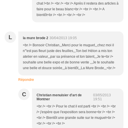
chat !<br /> <br /> <br /> Après il restera des articles à
faire pour le beau blanc<br /> <br /> <br /> A
bientôt<br /> <br /> <br /> <br />
L
la mure brode 2
30/04/2013 19:05
<br /> Bonsoir Christian,,,Merci pour le muguet,,,chez moi il
n'''est pas fleuri juste des feuilles,,,Ton bel Hélon a mis ton
atelier en valeur,,,par sa présence et ton talent,,,Je te<br />
souhaite une belle expo et de bonne vente ,,,Je te souhaite
une belle et douce soirée,,,à bientôt,,,La Mure Brode,,,<br />
Répondre
C
Christian menuisier d'art de
03/05/2013
Montner
19:51
<br /> <br /> Pour le chat il est parti <br /> <br /> <br
/> j'espère que l'exposition sera bonne<br /> <br />
<br /> Bientôt une grande suite sur le muguet<br />
<br /> <br /> <br />