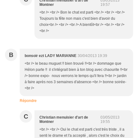
Christian menuisier d'art de
03/05/2013
Montner
19:57
<br /> <br /> Bon le chat est parti <br /> <br /> <br />
Toujours la fête non mais c'est bien d'avoir du
choix<br /> <br /> <br /> A bientôt<br /> <br /> <br />
<br />
B
bonsoir ezt LADY MARIANNE
30/04/2013 19:39
<br /> le beau muguet !! bien trouvé !!<br /> dommage que
Hélon parte !! il s'intégrait bien à ton blog avec chaourite !!<br
/> bonne expo- nous verrons le temps qu'il fera !!<br /> jardin
à faire après nos 3 semaines d'absence-<br /> bonne soirée-
<br />
Répondre
C
Christian menuisier d'art de
03/05/2013
Montner
19:55
<br /> <br /> Oui le chat est parti c'est très triste , il a
senti le drame et l'a accepté , alors c'est le choix du