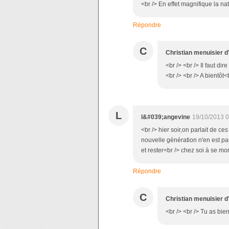
<br /> En effet magnifique la na
Répondre
C
Christian menuisier d
<br /> <br /> Il faut di
<br /> <br /> A bientôt<b
L
l&#039;angevine
19/10/2013 0
<br /> hier soir,on parlait de c
nouvelle génération n'en est pa
et rester<br /> chez soi à se mo
Répondre
C
Christian menuisier d
<br /> <br /> Tu as bien