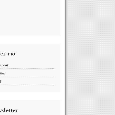
vez-moi
cebook
tter
S
sletter