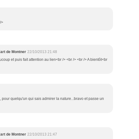
/>
'art de Montner
22/10/2013 21:48
coup et puis fait attention au lien<br /> <br /> <br /> A bientôt<br
, pour quelqu'un qui sais admirer la nature...bravo et passe un
'art de Montner
22/10/2013 21:47