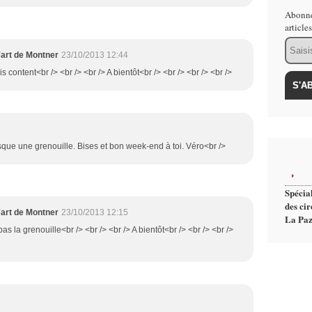
Abonne
article
Email
'art de Montner
23/10/2013 12:44
uis content<br /> <br /> <br /> A bientôt<br /> <br /> <br /> <br />
resque une grenouille. Bises et bon week-end à toi. Véro<br />
Spécial
des cir
'art de Montner
23/10/2013 12:15
La Paz
as la grenouille<br /> <br /> <br /> A bientôt<br /> <br /> <br />