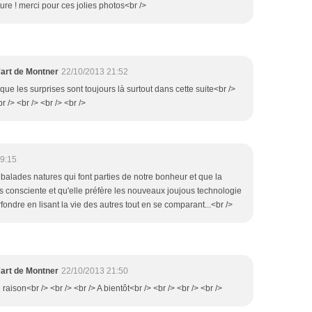
ture ! merci pour ces jolies photos<br />
'art de Montner
22/10/2013 21:52
re que les surprises sont toujours là surtout dans cette suite<br />
r /> <br /> <br /> <br />
9:15
es balades natures qui font parties de notre bonheur et que la
s consciente et qu'elle préfère les nouveaux joujous technologie
rfondre en lisant la vie des autres tout en se comparant...<br />
'art de Montner
22/10/2013 21:50
 raison<br /> <br /> <br /> A bientôt<br /> <br /> <br /> <br />