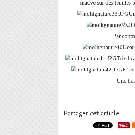
mauve sur des feuilles bi
Un
Par contr
L'eau
Très bea
Et co
Une tra
Partager cet article