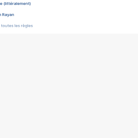
e (littéralement)
im Rayan
 toutes les règles
s les jeux vidéo
us choquant de Rockstar ? - Le scandale BULLY
e plus moche de Steam
du RÊVE tourne au CAUCHEMAR
pendant 8 heures
it… à tort
umiliés par un jeu vidéo
ire - Final Fantasy 8
ti un empire - Age of Empires
story DOFUS