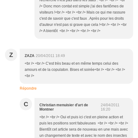
recherche n'est pas dans les stats . <br /> <br /> <br
/> Donc mon contat est simple j'ai des fantômes de
visiteurs !<br /> <br /> <br /> Mais ce qui me rassure
c'est de savoir que c'est faux . Après pour les droits
d'auteur n'est pas si grave que cela !<br /> <br /> <br
/> A bientôt <br /> <br /> <br /> <br />
Z
ZAZA
20/04/2011 18:49
<br /> <br /> C'est très beau et en même temps celui des
amours et de la copulaton. Bises et soirée<br /> <br /> <br />
<br />
Répondre
C
Christian menuisier d'art de
24/04/2011
Montner
16:20
<br /> <br /> Oui et puis ici c'est en pleine action et
puis les positions sont fabuleuses <br /> <br /> <br />
Bientôt cet article sera de nouveau en une mais avec
un changement de texte et avec le nom des insectes