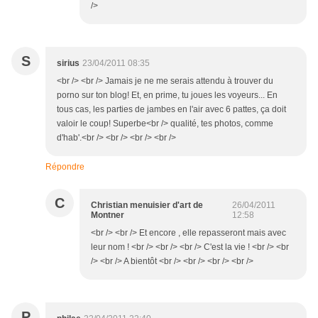
/>
S
sirius
23/04/2011 08:35
<br /> <br /> Jamais je ne me serais attendu à trouver du
porno sur ton blog! Et, en prime, tu joues les voyeurs... En
tous cas, les parties de jambes en l'air avec 6 pattes, ça doit
valoir le coup! Superbe<br /> qualité, tes photos, comme
d'hab'.<br /> <br /> <br /> <br />
Répondre
C
Christian menuisier d'art de
26/04/2011
Montner
12:58
<br /> <br /> Et encore , elle repasseront mais avec
leur nom ! <br /> <br /> <br /> C'est la vie ! <br /> <br
/> <br /> A bientôt <br /> <br /> <br /> <br />
P